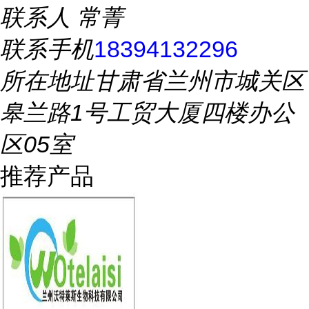
联系人
常菁
联系手机
18394132296
所在地址
甘肃省兰州市城关区
皋兰路1号工贸大厦四楼办公
区05室
推荐产品