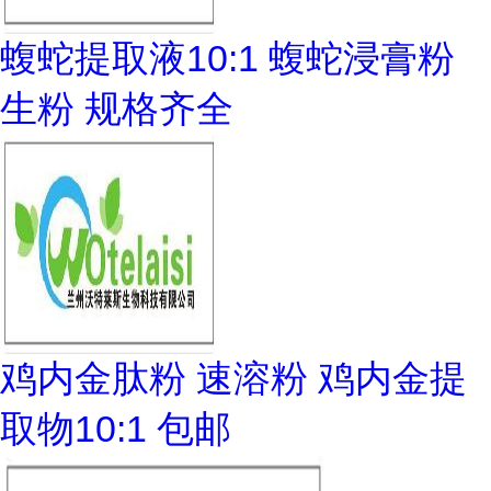
蝮蛇提取液10:1 蝮蛇浸膏粉
生粉 规格齐全
鸡内金肽粉 速溶粉 鸡内金提
取物10:1 包邮