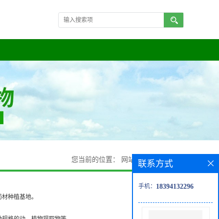
您当前的位置：
网站首页
>
公司介绍
联系方式
手机：
18394132296
药材种植基地。