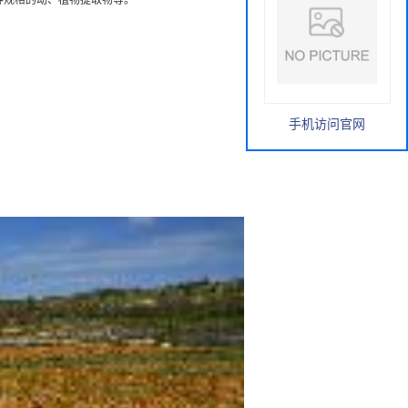
种规格的动、植物提取物等。
手机访问官网