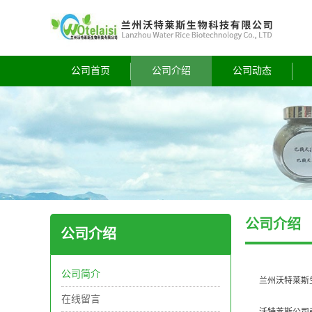
公司首页
公司介绍
公司动态
公司介绍
公司介绍
公司简介
兰州沃特莱斯
在线留言