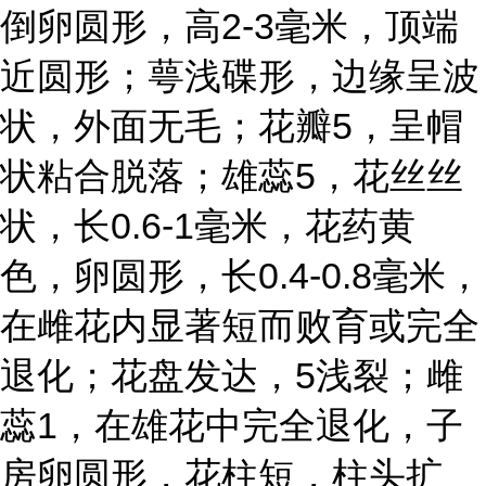
倒卵圆形，高2-3毫米，顶端
近圆形；萼浅碟形，边缘呈波
状，外面无毛；花瓣5，呈帽
状粘合脱落；雄蕊5，花丝丝
状，长0.6-1毫米，花药黄
色，卵圆形，长0.4-0.8毫米，
在雌花内显著短而败育或完全
退化；花盘发达，5浅裂；雌
蕊1，在雄花中完全退化，子
房卵圆形，花柱短，柱头扩