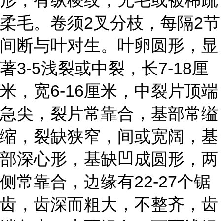
形，有纵棱纹，无毛或被稀疏
柔毛。卷须2叉分枝，每隔2节
间断与叶对生。叶卵圆形，显
著3-5浅裂或中裂，长7-18厘
米，宽6-16厘米，中裂片顶端
急尖，裂片常靠合，基部常缢
缩，裂缺狭窄，间或宽阔，基
部深心形，基缺凹成圆形，两
侧常靠合，边缘有22-27个锯
齿，齿深而粗大，不整齐，齿