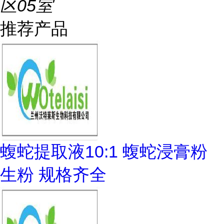
区05室
推荐产品
蝮蛇提取液10:1 蝮蛇浸膏粉
生粉 规格齐全