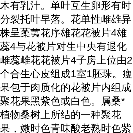
木有乳汁。单叶互生卵形有时
分裂托叶早落。花单性雌雄异
株呈葇荑花序雄花花被片4雄
蕊4与花被片对生中央有退化
雌蕊雌花花被片4子房上位由2
个合生心皮组成1室1胚珠。瘦
果包于肉质化的花被片内组成
聚花果黑紫色或白色。属桑*
植物桑树上所结的一种聚花
果，嫩时色青味酸老熟时色紫