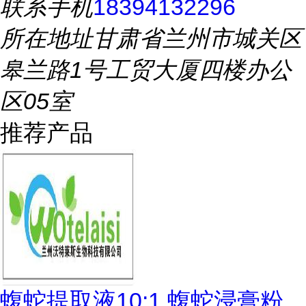
联系手机
18394132296
所在地址
甘肃省兰州市城关区
皋兰路1号工贸大厦四楼办公
区05室
推荐产品
蝮蛇提取液10:1 蝮蛇浸膏粉