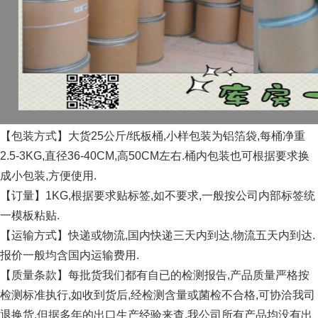
【包装方式】大货25公斤/纸板桶,小样包装为铝箔袋,每桶净重
2.5-3KG,直径36-40CM,高50CM左右.桶内包装也可根据要求换
成小包装,方便使用.
【订量】1KG,根据要求贴标签,如不要求,一般按公司内部标签统
一模板粘贴.
【运输方式】快递或物流,国内快递三天内到达,物流五天内到达.
报价一般均含国内运输费用.
【质量条款】每批货我们都有自已的检测报告,产品质量严格按
检测标准执行,如收到货后,经检测含量或菌检不合格,可协洽我司
退换货.但据多年的出口生产经验来查,我公司所有产品均没有出