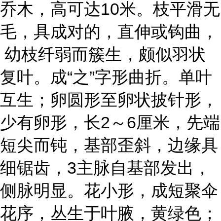
乔木，高可达10米。枝平滑无
毛，具成对的，直伸或钩曲，
幼枝纤弱而簇生，颇似羽状
复叶。成“之”字形曲折。单叶
互生；卵圆形至卵状披针形，
少有卵形，长2～6厘米，先端
短尖而钝，基部歪斜，边缘具
细锯齿，3主脉自基部发出，
侧脉明显。花小形，成短聚伞
花序，丛生于叶腋，黄绿色；