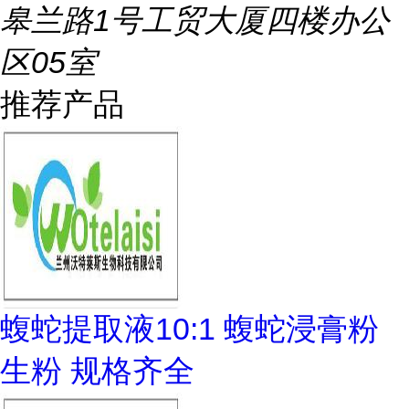
皋兰路1号工贸大厦四楼办公
区05室
推荐产品
蝮蛇提取液10:1 蝮蛇浸膏粉
生粉 规格齐全