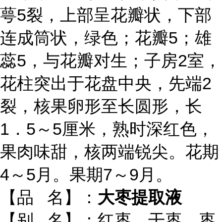
萼5裂，上部呈花瓣状，下部
连成筒状，绿色；花瓣5；雄
蕊5，与花瓣对生；子房2室，
花柱突出于花盘中央，先端2
裂，核果卵形至长圆形，长
1．5～5厘米，熟时深红色，
果肉味甜，核两端锐尖。花期
4～5月。果期7～9月。
【品 名】：
大枣提取液
【别 名】：红枣、干枣、枣