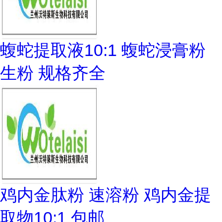
蝮蛇提取液10:1 蝮蛇浸膏粉
生粉 规格齐全
鸡内金肽粉 速溶粉 鸡内金提
取物10:1 包邮