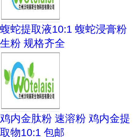
蝮蛇提取液10:1 蝮蛇浸膏粉
生粉 规格齐全
鸡内金肽粉 速溶粉 鸡内金提
取物10:1 包邮