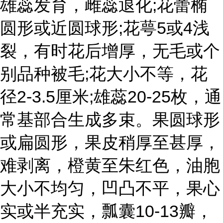
雄蕊发育，雌蕊退化;花蕾椭
圆形或近圆球形;花萼5或4浅
裂，有时花后增厚，无毛或个
别品种被毛;花大小不等，花
径2-3.5厘米;雄蕊20-25枚，通
常基部合生成多束。果圆球形
或扁圆形，果皮稍厚至甚厚，
难剥离，橙黄至朱红色，油胞
大小不均匀，凹凸不平，果心
实或半充实，瓢囊10-13瓣，