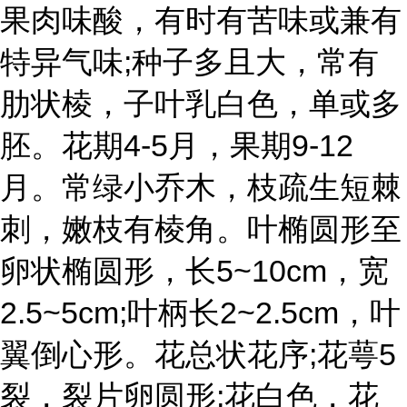
果肉味酸，有时有苦味或兼有
特异气味;种子多且大，常有
肋状棱，子叶乳白色，单或多
胚。花期4-5月，果期9-12
月。常绿小乔木，枝疏生短棘
刺，嫩枝有棱角。叶椭圆形至
卵状椭圆形，长5~10cm，宽
2.5~5cm;叶柄长2~2.5cm，叶
翼倒心形。花总状花序;花萼5
裂，裂片卵圆形;花白色，花