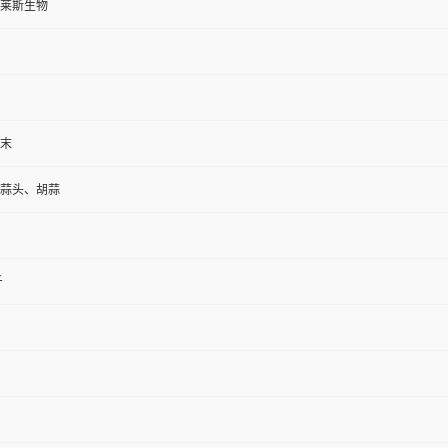
莱斯生物
末
蒜头、胡蒜
斤