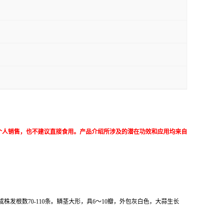
个人销售，也不建议直接食用。产品介绍所涉及的潜在功效和应用均来自
株发根数70-110条。鳞茎大形，具6～10瓣，外包灰白色，大蒜生长