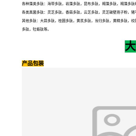
各种藻类多肽：海带多肽，岩藻多肽，昆布多肽，褐藻多肽，褐藻多肽
各类真菌多肽：灵芝多肽，香菇多肽，云芝多肽，灵芝破壁孢子粉，猪
其他多肽：大蒜多肽，桂圆多肽，黄芪多肽，当归多肽，黄精多肽，绞
多肽，牡蛎肽等。
大
产品包装