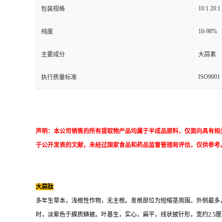
10:1 20:1
包装规格
10-98%
纯度
主要成分
大蒜素
ISO9001
执行质量标准
声明：本公司销售的所有提取物产品均属于半成品原料，仅面向具有相
于公开发表的文献，未经过国家食品和药品监督管理局评估，仅供参考
大蒜肽
多年生草本，浅根性作物，无主根。发根部位为短缩茎周围，外侧最多，内侧
时，淡紫色于膜质鳞被。叶基生，实心，扁平，线状披针形，宽约2.5