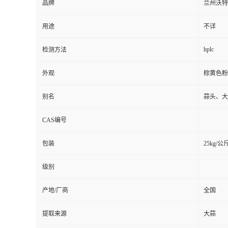
品牌
兰州沃特
用途
不详
hplc
检测方法
外观
棕黄色粉
别名
蒜头、大
CAS编号
包装
25kg/公
级别
产地/厂商
全国
提取来源
大蒜