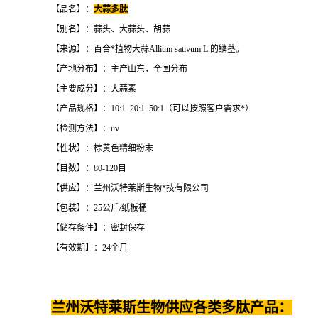
【品名】：
大蒜多肽
【别名】：蒜头、大蒜头、胡蒜
【来源】：百合*植物大蒜Allium sativum L.的鳞茎。
【产地分布】：主产山东，全国分布
【主要成分】：大蒜素
【产品规格】：10:1 20:1 50:1（可以按照客户需求*）
【检测方法】：uv
【性状】：棕黄色精细粉末
【目数】：80-120目
【供应】：兰州沃特莱斯生物*技有限公司
【包装】：25公斤/纸板桶
【储存条件】：密封保存
【有效期】：24个月
兰州沃特莱斯生物供应各类多肽产品：