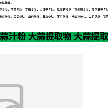
硫酸酯等。
苓多肽，茯苓多肽，平菇多肽，金针菇多肽，鸡腿菇多肽，茶树菇多肽，双孢蘑菇多
股蓝多肽，苦瓜多肽，山药多肽，白及多肽，甘草多肽，马齿苋多肽，山药多肽，银
蒜汁粉 大蒜提取物 大蒜提