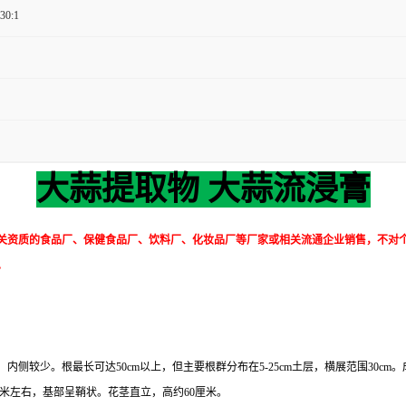
 30:1
大蒜提取物 大蒜流浸膏
关资质的食品厂、保健食品厂、饮料厂、化妆品厂等厂家或相关流通企业销售，不对
。
较少。根最长可达50cm以上，但主要根群分布在5-25cm土层，横展范围30cm。成
厘米左右，基部呈鞘状。花茎直立，高约60厘米。