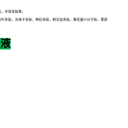
肽，木耳多肽等。
杏叶多肽，五味子多肽，枸杞多肽，刺五加多肽，葵花盘小分子肽，黑蒜
取液