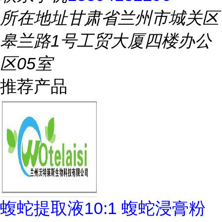
所在地址
甘肃省兰州市城关区
皋兰路1号工贸大厦四楼办公
区05室
推荐产品
蝮蛇提取液10:1 蝮蛇浸膏粉