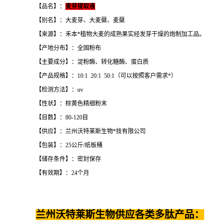
【品名】：
麦芽提取液
【别名】：大麦芽、大麦蘖、麦蘖
【来源】：禾本*植物大麦的成熟果实经发芽干燥的炮制加工品。
【产地分布】：全国粉布
【主要成分】：淀粉酶、转化糖酶、蛋白质
【产品规格】：10:1 20:1 50:1（可以按照客户需求*）
【检测方法】：uv
【性状】：棕黄色精细粉末
【目数】：80-120目
【供应】：兰州沃特莱斯生物*技有限公司
【包装】：25公斤/纸板桶
【储存条件】：密封保存
【有效期】：24个月
兰州沃特莱斯生物供应各类多肽产品：