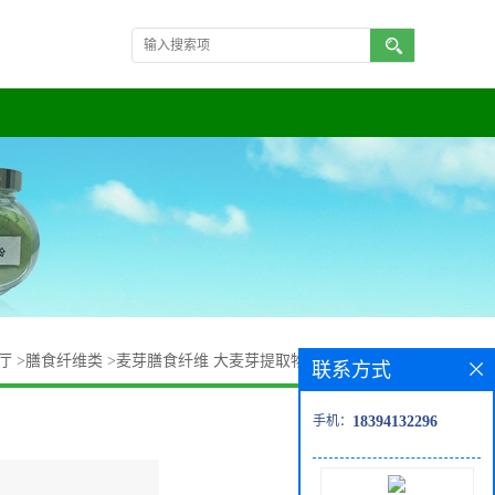
厅
>
膳食纤维类
>
麦芽膳食纤维 大麦芽提取物10:1 一公斤包邮
联系方式
手机：
18394132296