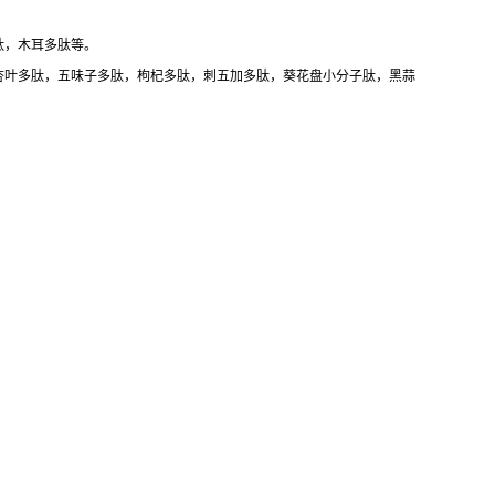
肽，木耳多肽等。
杏叶多肽，五味子多肽，枸杞多肽，刺五加多肽，葵花盘小分子肽，黑蒜