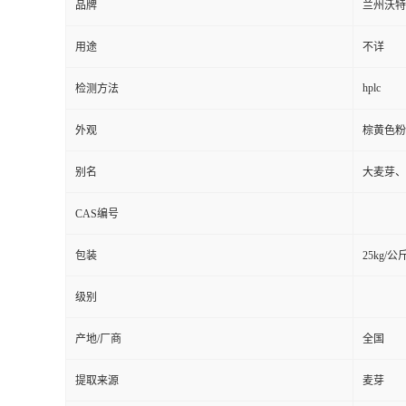
品牌
兰州沃特
用途
不详
hplc
检测方法
外观
棕黄色粉
别名
大麦芽、
CAS编号
包装
25kg/公
级别
产地/厂商
全国
提取来源
麦芽