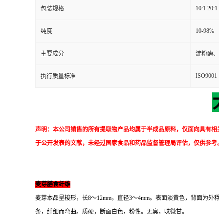
10:1 20:1
包装规格
10-98%
纯度
主要成分
淀粉酶、
ISO9001
执行质量标准
声明：本公司销售的所有提取物产品均属于半成品原料，仅面向具有相
于公开发表的文献，未经过国家食品和药品监督管理局评估，仅供参考
麦芽膳食纤维
麦芽本品呈梭形，长8～12mm，直径3～4mm。表面淡黄色，背面为
条，纤细而弯曲。质硬，断面白色，粉性。无臭，味微甘。