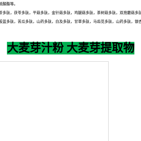
硫酸酯等。
苓多肽，茯苓多肽，平菇多肽，金针菇多肽，鸡腿菇多肽，茶树菇多肽，双孢蘑菇多
股蓝多肽，苦瓜多肽，山药多肽，白及多肽，甘草多肽，马齿苋多肽，山药多肽，银
大麦芽汁粉 大麦芽提取物