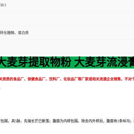
 30:1
转化糖酶、蛋白质
大麦芽提取物粉 大麦芽流浸
关资质的食品厂、保健食品厂、饮料厂、化妆品厂等厂家或相关流通企业销售，不对
。
外稃包围，具5脉，先端长芒已断落；腹面为内稃包围。除去内外稃后，腹面有1条纵沟；