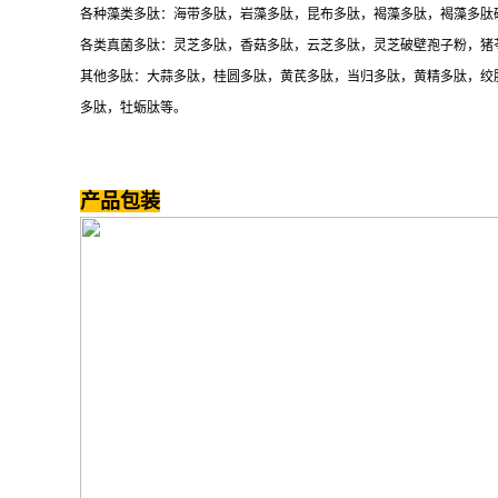
各种藻类多肽：海带多肽，岩藻多肽，昆布多肽，褐藻多肽，褐藻多肽
各类真菌多肽：灵芝多肽，香菇多肽，云芝多肽，灵芝破壁孢子粉，猪
其他多肽：大蒜多肽，桂圆多肽，黄芪多肽，当归多肽，黄精多肽，绞
多肽，牡蛎肽等。
产品包装