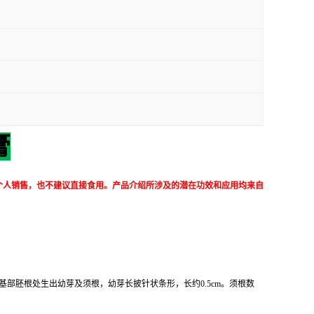
膏
个人销售，也不建议直接食用。产品介绍所涉及的潜在功效和应用均来自
基部胚根处生出幼芽及须根，幼芽长披针状条形，长约0.5cm。须根数