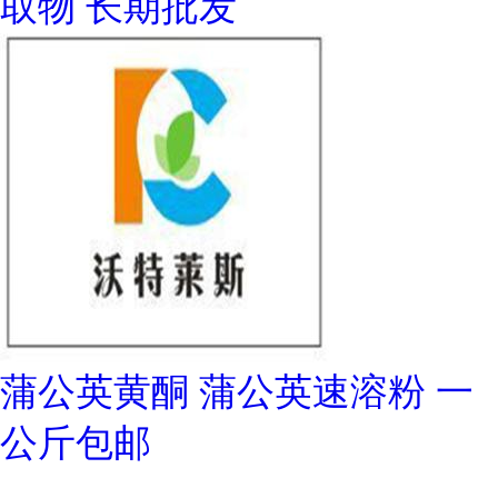
取物 长期批发
蒲公英黄酮 蒲公英速溶粉 一
公斤包邮