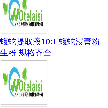
蝮蛇提取液10:1 蝮蛇浸膏粉
生粉 规格齐全