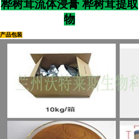
桦树茸流体浸膏 桦树茸提取
物
产品包装