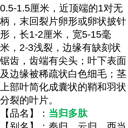
0.5-1.5厘米，近顶端的1对无
柄，末回裂片卵形或卵状披针
形，长1-2厘米，宽5-15毫
米，2-3浅裂，边缘有缺刻状
锯齿，齿端有尖头；叶下表面
及边缘被稀疏状白色细毛；茎
上部叶简化成囊状的鞘和羽状
分裂的叶片。
【品名】：
当归多肽
【别名】：秦归、云归、西当