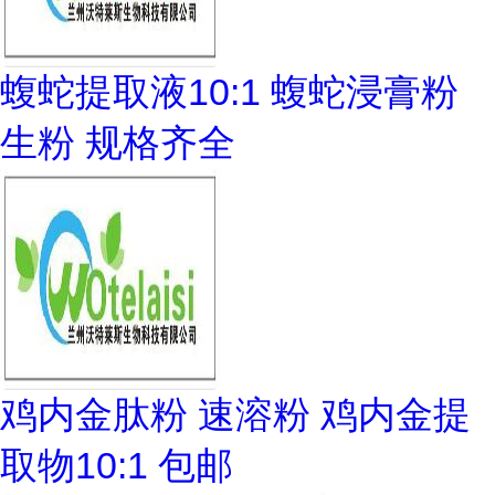
蝮蛇提取液10:1 蝮蛇浸膏粉
生粉 规格齐全
鸡内金肽粉 速溶粉 鸡内金提
取物10:1 包邮