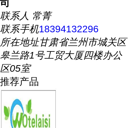
司
联系人
常菁
联系手机
18394132296
所在地址
甘肃省兰州市城关区
皋兰路1号工贸大厦四楼办公
区05室
推荐产品