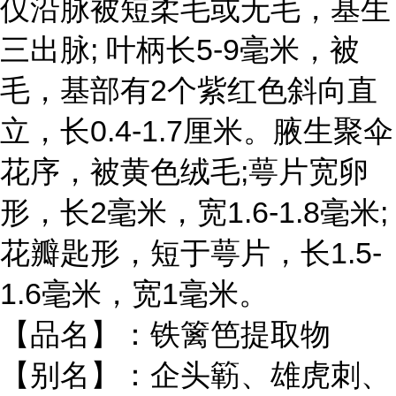
仅沿脉被短柔毛或无毛，基生
三出脉; 叶柄长5-9毫米，被
毛，基部有2个紫红色斜向直
立，长0.4-1.7厘米。腋生聚伞
花序，被黄色绒毛;萼片宽卵
形，长2毫米，宽1.6-1.8毫米;
花瓣匙形，短于萼片，长1.5-
1.6毫米，宽1毫米。
【品名】：铁篱笆提取物
【别名】：企头簕、雄虎刺、