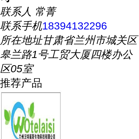
联系人
常菁
联系手机
18394132296
所在地址
甘肃省兰州市城关区
皋兰路1号工贸大厦四楼办公
区05室
推荐产品