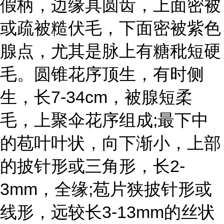
假柄，边缘具圆齿，上面密被
或疏被糙伏毛，下面密被紫色
腺点，尤其是脉上有糖秕短硬
毛。圆锥花序顶生，有时侧
生，长7-34cm，被腺短柔
毛，上聚伞花序组成;最下中
的苞叶叶状，向下渐小，上部
的披针形或三角形，长2-
3mm，全缘;苞片狭披针形或
线形，远较长3-13mm的丝状