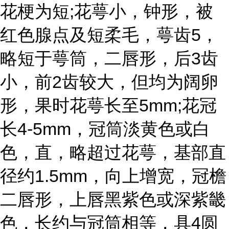
花梗为短;花萼小，钟形，被
红色腺点及短柔毛，萼齿5，
略短于萼筒，二唇形，后3齿
小，前2齿较大，但均为阔卵
形，果时花萼长至5mm;花冠
长4-5mm，冠筒淡黄色或白
色，直，略超过花萼，基部直
径约1.5mm，向上增宽，冠檐
二唇形，上唇黑紫色或深紫畿
色，长约与冠筒相等，具4圆