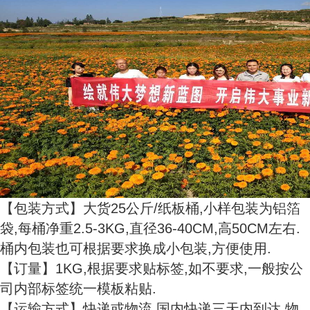
【包装方式】大货25公斤/纸板桶,小样包装为铝箔
袋,每桶净重2.5-3KG,直径36-40CM,高50CM左右.
桶内包装也可根据要求换成小包装,方便使用.
【订量】1KG,根据要求贴标签,如不要求,一般按公
司内部标签统一模板粘贴.
【运输方式】快递或物流,国内快递三天内到达,物