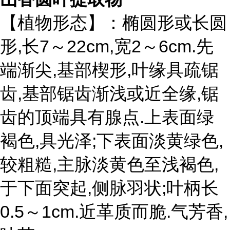
【植物形态】：椭圆形或长圆
形,长7～22cm,宽2～6cm.先
端渐尖,基部楔形,叶缘具疏锯
齿,基部锯齿渐浅或近全缘,锯
齿的顶端具有腺点.上表面绿
褐色,具光泽;下表面淡黄绿色,
较粗糙,主脉淡黄色至浅褐色,
于下面突起,侧脉羽状;叶柄长
0.5～1cm.近革质而脆.气芳香,