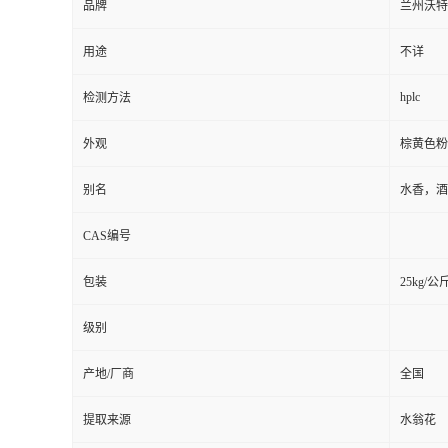
品牌
兰州沃特
用途
不详
hplc
检测方法
外观
棕黄色粉
别名
水香，酒
CAS编号
包装
25kg/公
级别
产地/厂商
全国
提取来源
水翁花