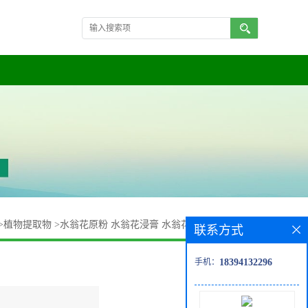
>
植物提取物
>
水翁花原粉 水翁花浸膏 水翁花提取物10:1 包邮
联系方式
手机：
18394132296