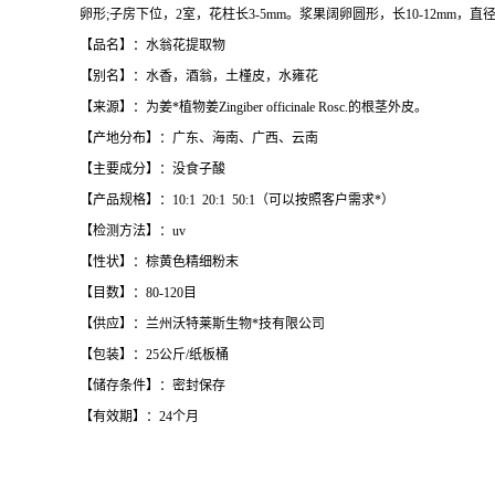
卵形;子房下位，2室，花柱长3-5mm。浆果阔卵圆形，长10-12mm，直径
【品名】：水翁花提取物
【别名】：水香，酒翁，土槿皮，水雍花
【来源】：为姜*植物姜Zingiber officinale Rosc.的根茎外皮。
【产地分布】：广东、海南、广西、云南
【主要成分】：没食子酸
【产品规格】：10:1 20:1 50:1（可以按照客户需求*）
【检测方法】：uv
【性状】：棕黄色精细粉末
【目数】：80-120目
【供应】：兰州沃特莱斯生物*技有限公司
【包装】：25公斤/纸板桶
【储存条件】：密封保存
【有效期】：24个月