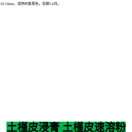
10-14mm，成熟时紫黑色。花期5-6月。
土槿皮浸膏 土槿皮速溶粉