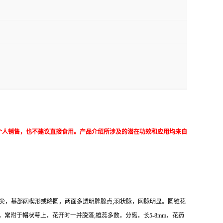
个人销售，也不建议直接食用。产品介绍所涉及的潜在功效和应用均来自
急尖或渐尖，基部阔楔形或略圆，两面多透明脾腺点;羽状脉，网脉明显。圆锥花
瓣4，常附于帽状萼上，花开时一并脱落;雄蕊多数，分离，长5-8mm，花药