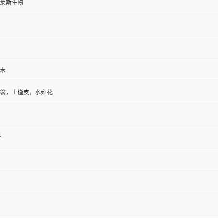
莱斯生物
末
翁，土槿皮，水雍花
斤