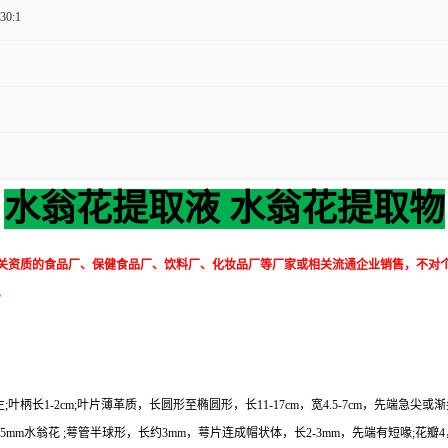
 30:1
水翁花提取液 水翁花提取物
关资质的食品厂、保健食品厂、饮料厂、化妆品厂等厂家或相关流通企业销售，不对
。
柄长1-2cm;叶片薄革质，长圆形至椭圆形，长11-17cm，宽4.5-7cm，先端
.5mm水翁花 ;萼管半球形，长约3mm，萼片连成帽状体，长2-3mm，先端有短喙;花