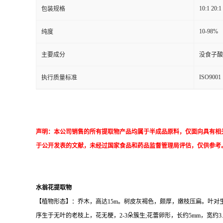
10:1 20:1
包装规格
10-98%
纯度
主要成分
没食子酸
ISO9001
执行质量标准
声明：本公司销售的所有提取物产品均属于半成品原料，仅面向具有相
于公开发表的文献，未经过国家食品和药品监督管理局评估，仅供参考
水翁花提取物
【植物形态】：乔木，高达15m。树皮灰褐色，颇厚，嫩枝压扁。叶对生;叶
序生于无叶的老枝上，花无梗，2-3朵簇生;花蕾卵形，长约5mm，宽约3