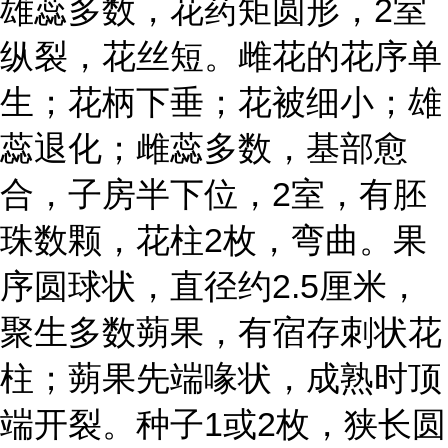
雄蕊多数，花药矩圆形，2室
纵裂，花丝短。雌花的花序单
生；花柄下垂；花被细小；雄
蕊退化；雌蕊多数，基部愈
合，子房半下位，2室，有胚
珠数颗，花柱2枚，弯曲。果
序圆球状，直径约2.5厘米，
聚生多数蒴果，有宿存刺状花
柱；蒴果先端喙状，成熟时顶
端开裂。种子1或2枚，狭长圆