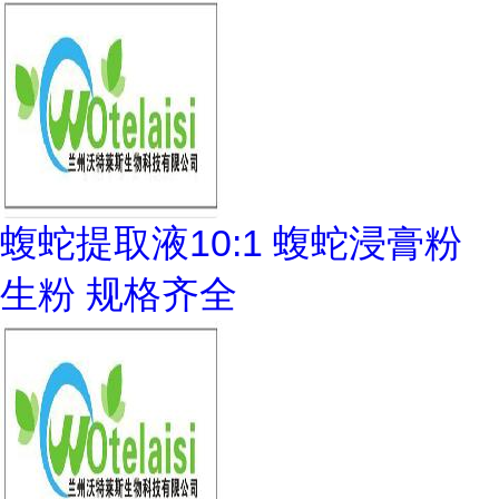
蝮蛇提取液10:1 蝮蛇浸膏粉
生粉 规格齐全