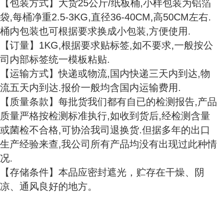
【包装方式】大货25公斤/纸板桶,小样包装为铝箔
袋,每桶净重2.5-3KG,直径36-40CM,高50CM左右.
桶内包装也可根据要求换成小包装,方便使用.
【订量】1KG,根据要求贴标签,如不要求,一般按公
司内部标签统一模板粘贴.
【运输方式】快递或物流,国内快递三天内到达,物
流五天内到达.报价一般均含国内运输费用.
【质量条款】每批货我们都有自已的检测报告,产品
质量严格按检测标准执行,如收到货后,经检测含量
或菌检不合格,可协洽我司退换货.但据多年的出口
生产经验来查,我公司所有产品均没有出现过此种情
况.
【存储条件】本品应密封遮光，贮存在干燥、阴
凉、通风良好的地方。