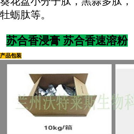
葵花盘小分子肽，黑蒜多肽，
牡蛎肽等。
苏合香浸膏 苏合香速溶粉
产品包装