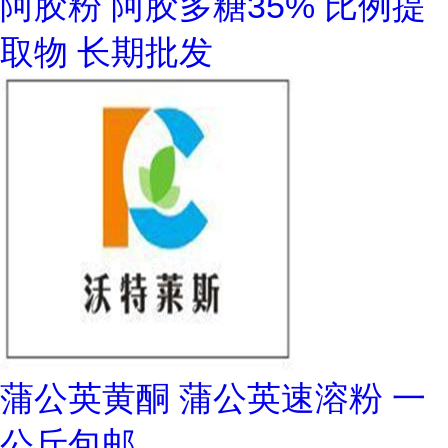
阿胶粉 阿胶多糖35% 比例提
取物 长期批发
蒲公英黄酮 蒲公英速溶粉 一
公斤包邮