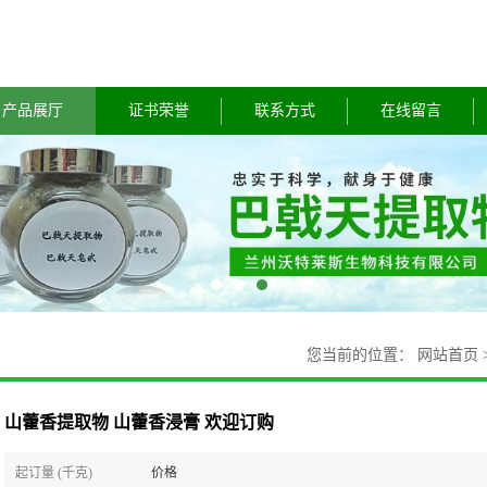
产品展厅
证书荣誉
联系方式
在线留言
您当前的位置：
网站首页
山藿香提取物 山藿香浸膏 欢迎订购
起订量 (千克)
价格