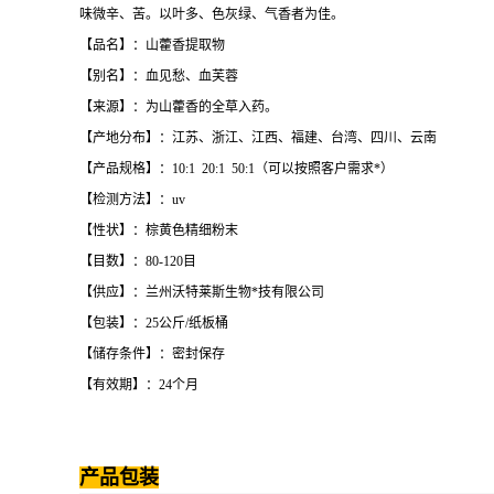
味微辛、苦。以叶多、色灰绿、气香者为佳。
【品名】：山藿香提取物
【别名】：血见愁、血芙蓉
【来源】：为山藿香的全草入药。
【产地分布】：江苏、浙江、江西、福建、台湾、四川、云南
【产品规格】：10:1 20:1 50:1（可以按照客户需求*）
【检测方法】：uv
【性状】：棕黄色精细粉末
【目数】：80-120目
【供应】：兰州沃特莱斯生物*技有限公司
【包装】：25公斤/纸板桶
【储存条件】：密封保存
【有效期】：24个月
产品包装