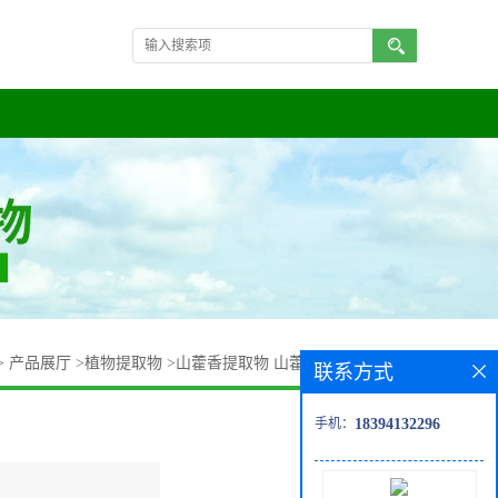
>
产品展厅
>
植物提取物
>
山藿香提取物 山藿香浸膏 欢迎订购
联系方式
手机：
18394132296