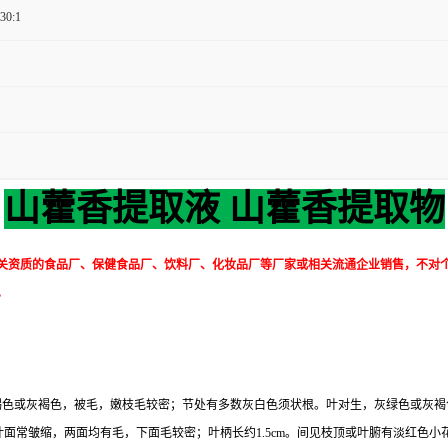
 30:1
山藿香提取液 山藿香提取物
关资质的食品厂、保健食品厂、饮料厂、化妆品厂等厂家或相关流通企业销售，不对
。
黑褐色或灰褐色，被毛，嫩枝毛较密；节处有多数灰白色须状根。叶对生，灰绿色或灰褐色，
叶面常皱缩，两面均有毛，下面毛较密；叶柄长约1.5cm。间见枝顶或叶腑有淡红色