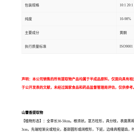
10:1 20:1
包装规格
10-98%
纯度
主要成分
黄酮
ISO9001
执行质量标准
声明：本公司销售的所有提取物产品均属于半成品原料，仅面向具有相
于公开发表的文献，未经过国家食品和药品监督管理局评估，仅供参考
山藿香提取物
【植物形态】：全草长30-50cm。根须状。茎方柱形，具分枝，表面
3cm，先端短渐尖或短尖，基部圆形或阔楔形，下延，边缘具粗锯齿，