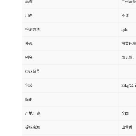
品牌
兰州沃特
用途
不详
hplc
检测方法
外观
棕黄色粉
别名
血见愁、
CAS编号
包装
25kg/公
级别
产地/厂商
全国
提取来源
山藿香