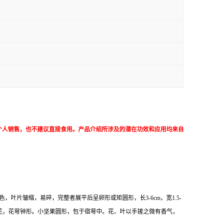
个人销售，也不建议直接食用。产品介绍所涉及的潜在功效和应用均来自
叶片皱缩，易碎，完整者展平后呈卵形或矩圆形，长3-6cm，宽1.5-
小花，花萼钟形。小坚果圆形，包于宿萼中。花、叶以手搓之微有香气，