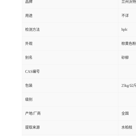
品牌
兰州沃特
用途
不详
hplc
检测方法
外观
棕黄色粉
别名
砂柳
CAS编号
包装
25kg/公
级别
产地/厂商
全国
提取来源
水柏枝