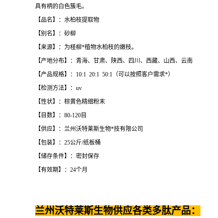
具有柄的白色簇毛。
【品名】：水柏枝提取物
【别名】：砂柳
【来源】：为柽柳*植物水柏枝的嫩枝。
【产地分布】：青海、甘肃、陕西、四川、西藏、山西、云南
【产品规格】：10:1 20:1 50:1（可以按照客户需求*）
【检测方法】：uv
【性状】：棕黄色精细粉末
【目数】：80-120目
【供应】：兰州沃特莱斯生物*技有限公司
【包装】：25公斤/纸板桶
【储存条件】：密封保存
【有效期】：24个月
兰州沃特莱斯生物供应各类多肽产品：