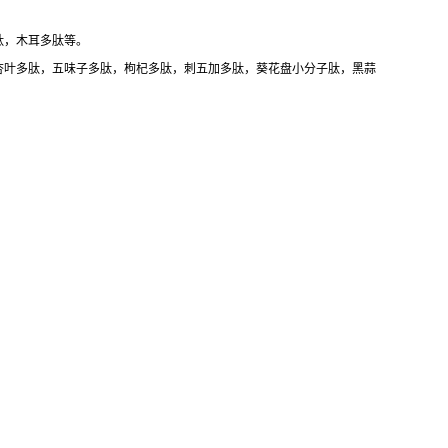
肽，木耳多肽等。
杏叶多肽，五味子多肽，枸杞多肽，刺五加多肽，葵花盘小分子肽，黑蒜