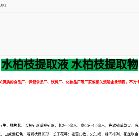
 30:1
水柏枝提取液 水柏枝提取物
关资质的食品厂、保健食品厂、饮料厂、化妆品厂等厂家或相关流通企业销售，不对
。
生，鳞片状、长披针形或披针形，长2～9毫米，宽0.5～1.5毫米，先端钝或急尖
红、白或紫红色，矩圆状椭圆形，长于花萼；雄蕊10枚，5长5短，相间排列，花丝联