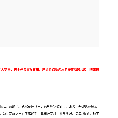
个人销售，也不建议直接食用。产品介绍所涉及的潜在功效和应用均来自
，有腺点，蓝绿色。总状花序顶生；苞片卵状披针形，渐尖，基部具宽膜质
合，为长花丝之半；子房卵形，具粗壮花柱，柱头头状。果实3瓣裂。种子