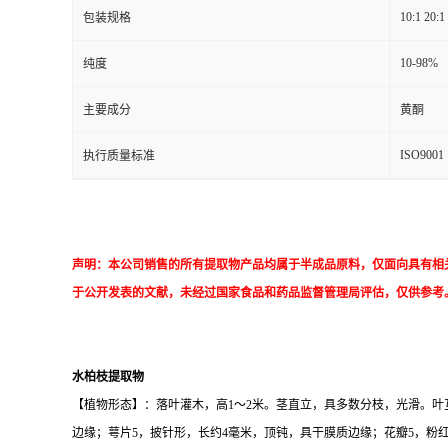
10:1 20:1
包装规格
10-98%
纯度
主要成分
黄酮
ISO9001
执行质量标准
声明：本公司销售的所有提取物产品均属于半成品原料，仅面向具有相
于公开发表的文献，未经过国家食品和药品监督管理局评估，仅供参考
水柏枝提取物
【植物形态】：落叶灌木，高1～2米。茎直立，具多数分枝，光滑。叶互
边缘；萼片5，披针形，长约4毫米，顶钝，具干膜质边缘；花瓣5，粉