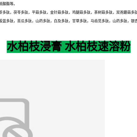
硫酸酯等。
苓多肽，茯苓多肽，平菇多肽，金针菇多肽，鸡腿菇多肽，茶树菇多肽，双孢蘑菇多
股蓝多肽，苦瓜多肽，山药多肽，白及多肽，甘草多肽，马齿苋多肽，山药多肽，银
水柏枝浸膏 水柏枝速溶粉