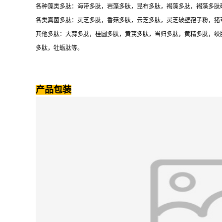
各种藻类多肽：海带多肽，岩藻多肽，昆布多肽，褐藻多肽，褐藻多肽
各类真菌多肽：灵芝多肽，香菇多肽，云芝多肽，灵芝破壁孢子粉，猪
其他多肽：大蒜多肽，桂圆多肽，黄芪多肽，当归多肽，黄精多肽，绞
多肽，牡蛎肽等。
产品包装