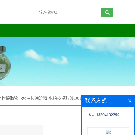
植物提取物
>
水柏枝速溶粉 水柏枝提取液10:1 浸膏粉 现货供应
联系方式
手机：
18394132296