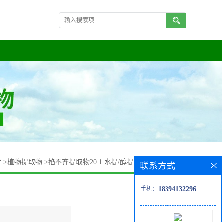
厅
>
植物提取物
>
掐不齐提取物20:1 水提/醇提 掐不齐生粉 包邮
联系方式
手机：
18394132296