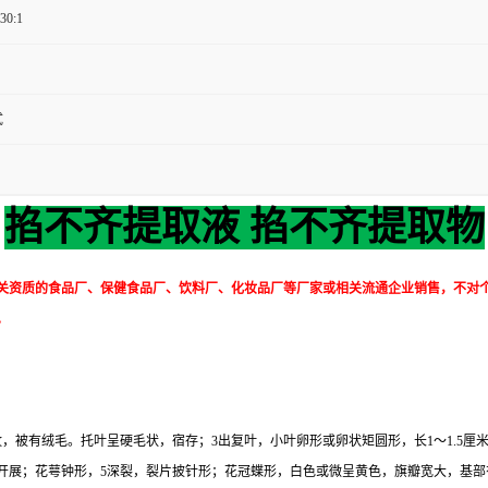
 30:1
甙
掐不齐提取液 掐不齐提取物
关资质的食品厂、保健食品厂、饮料厂、化妆品厂等厂家或相关流通企业销售，不对
。
纹，被有绒毛。托叶呈硬毛状，宿存；3出复叶，小叶卵形或卵状矩圆形，长1～1.5
开展；花萼钟形，5深裂，裂片披针形；花冠蝶形，白色或微呈黄色，旗瓣宽大，基部有