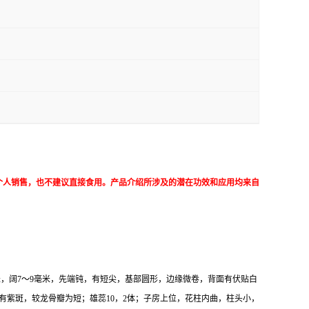
个人销售，也不建议直接食用。产品介绍所涉及的潜在功效和应用均来自
厘米，阔7～9毫米，先端钝，有短尖，基部圆形，边缘微卷，背面有伏贴白
紫斑，较龙骨瓣为短；雄蕊10，2体；子房上位，花柱内曲，柱头小，