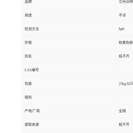
品牌
兰州沃特
用途
不详
hplc
检测方法
外观
棕黄色粉
别名
掐不齐
CAS编号
包装
25kg/公
级别
产地/厂商
全国
提取来源
掐不齐