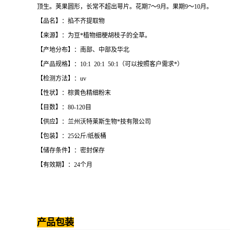
顶生。荚果圆形，长常不超出萼片。花期7～9月。果期9～10月。
【品名】：掐不齐提取物
【来源】：为豆*植物细梗胡枝子的全草。
【产地分布】：南部、中部及华北
【产品规格】：10:1 20:1 50:1（可以按照客户需求*）
【检测方法】：uv
【性状】：棕黄色精细粉末
【目数】：80-120目
【供应】：兰州沃特莱斯生物*技有限公司
【包装】：25公斤/纸板桶
【储存条件】：密封保存
【有效期】：24个月
产品包装