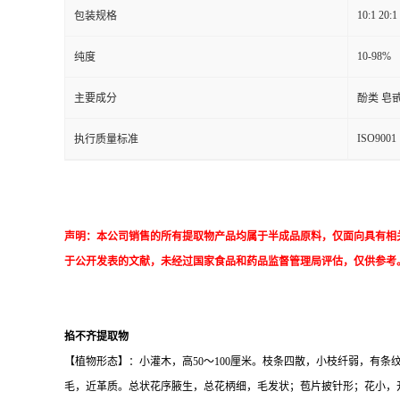
10:1 20:1
包装规格
10-98%
纯度
主要成分
酚类 皂
ISO9001
执行质量标准
声明：本公司销售的所有提取物产品均属于半成品原料，仅面向具有相
于公开发表的文献，未经过国家食品和药品监督管理局评估，仅供参考
掐不齐提取物
【植物形态】：小灌木，高50～100厘米。枝条四散，小枝纤弱，有条
毛，近革质。总状花序腋生，总花柄细，毛发状；苞片披针形；花小，