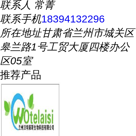
联系人
常菁
联系手机
18394132296
所在地址
甘肃省兰州市城关区
皋兰路1号工贸大厦四楼办公
区05室
推荐产品