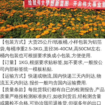
【包装方式】大货25公斤/纸板桶,小样包装为铝箔
袋,每桶净重2.5-3KG,直径36-40CM,高50CM左右.
桶内包装也可根据要求换成小包装,方便使用.
【订量】1KG,根据要求贴标签,如不要求,一般按公
司内部标签统一模板粘贴.
【运输方式】快递或物流,国内快递三天内到达,物
流五天内到达.报价一般均含国内运输费用.
【质量条款】每批货我们都有自已的检测报告,产品
质量严格按检测标准执行,如收到货后,经检测含量
或菌检不合格,可协洽我司退换货.但据多年的出口