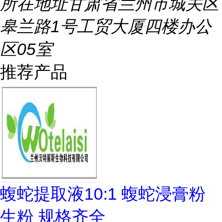
所在地址
甘肃省兰州市城关区
皋兰路1号工贸大厦四楼办公
区05室
推荐产品
蝮蛇提取液10:1 蝮蛇浸膏粉
生粉 规格齐全