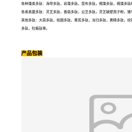
各种藻类多肽：海带多肽，岩藻多肽，昆布多肽，褐藻多肽，褐藻多肽
各类真菌多肽：灵芝多肽，香菇多肽，云芝多肽，灵芝破壁孢子粉，猪
其他多肽：大蒜多肽，桂圆多肽，黄芪多肽，当归多肽，黄精多肽，绞
多肽，牡蛎肽等。
产品包装