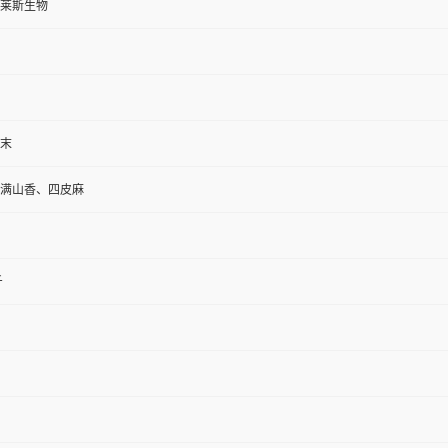
莱斯生物
末
满山香、四皮麻
斤