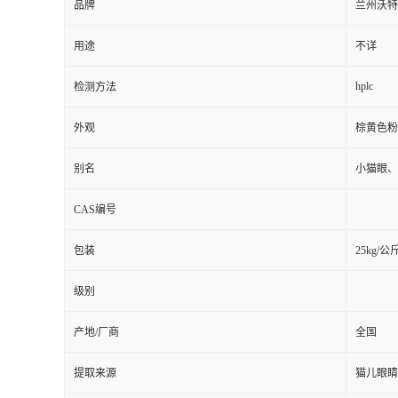
品牌
兰州沃特
用途
不详
hplc
检测方法
外观
棕黄色粉
别名
小猫眼、
CAS编号
包装
25kg/公
级别
产地/厂商
全国
提取来源
猫儿眼睛