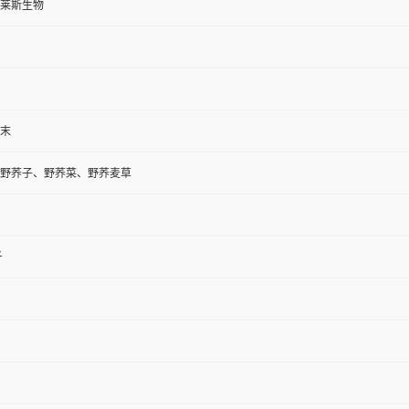
莱斯生物
末
野荞子、野荞菜、野荞麦草
斤