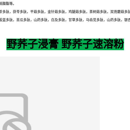
硫酸酯等。
苓多肽，茯苓多肽，平菇多肽，金针菇多肽，鸡腿菇多肽，茶树菇多肽，双孢蘑菇多
股蓝多肽，苦瓜多肽，山药多肽，白及多肽，甘草多肽，马齿苋多肽，山药多肽，银
野荞子浸膏 野荞子速溶粉