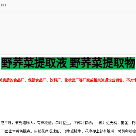
 30:1
野荞菜提取液 野荞菜提取物
关资质的食品厂、保健食品厂、饮料厂、化妆品厂等厂家或相关流通企业销售，不对
。
直立或平卧，节处略膨大，有纵棱槽。单叶互生；下部叶有柄，上部叶近无柄，抱茎；托叶
，下面密生黄色腺点。头状花序成球形，顶生或腋生，花序梗上部有腺毛；总苞卵状披针