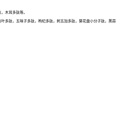
肽，木耳多肽等。
杏叶多肽，五味子多肽，枸杞多肽，刺五加多肽，葵花盘小分子肽，黑蒜