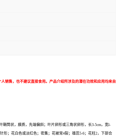
个人销售，也不建议直接食用。产品介绍所涉及的潜在功效和应用均来自
鞘筒状，膜质，先端偏斜；叶片卵形或三角状卵形，长3-5cm，宽l-
形；花白色或淡红色；密集；花被常4裂；雄蕊5-6；花柱2，下部合