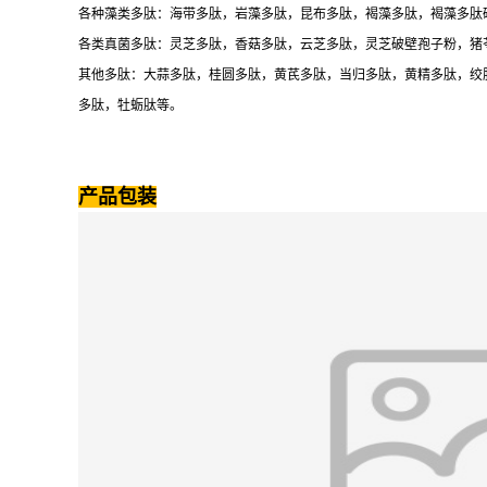
各种藻类多肽：海带多肽，岩藻多肽，昆布多肽，褐藻多肽，褐藻多肽
各类真菌多肽：灵芝多肽，香菇多肽，云芝多肽，灵芝破壁孢子粉，猪
其他多肽：大蒜多肽，桂圆多肽，黄芪多肽，当归多肽，黄精多肽，绞
多肽，牡蛎肽等。
产品包装