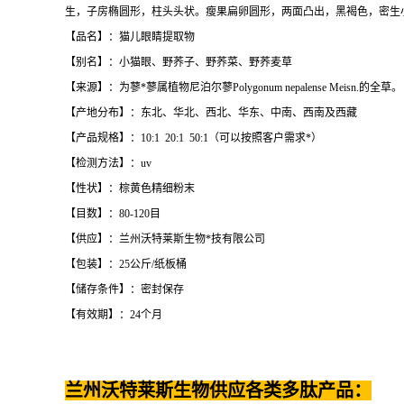
生，子房椭圆形，柱头头状。瘦果扁卵圆形，两面凸出，黑褐色，密生小点
【品名】：猫儿眼睛提取物
【别名】：小猫眼、野荞子、野荞菜、野荞麦草
【来源】：为蓼*蓼属植物尼泊尔蓼Polygonum nepalense Meisn.的全草。
【产地分布】：东北、华北、西北、华东、中南、西南及西藏
【产品规格】：10:1 20:1 50:1（可以按照客户需求*）
【检测方法】：uv
【性状】：棕黄色精细粉末
【目数】：80-120目
【供应】：兰州沃特莱斯生物*技有限公司
【包装】：25公斤/纸板桶
【储存条件】：密封保存
【有效期】：24个月
兰州沃特莱斯生物供应各类多肽产品：