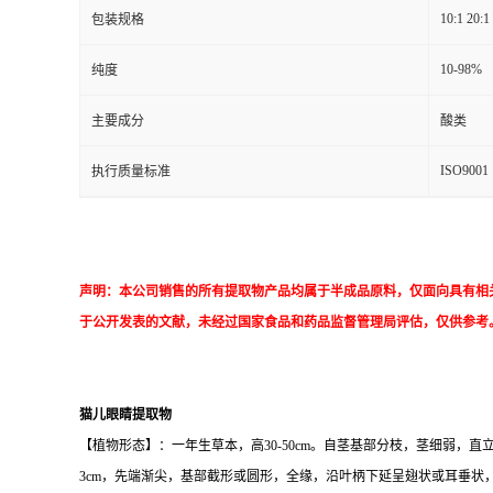
10:1 20:1
包装规格
10-98%
纯度
主要成分
酸类
ISO9001
执行质量标准
声明：本公司销售的所有提取物产品均属于半成品原料，仅面向具有相
于公开发表的文献，未经过国家食品和药品监督管理局评估，仅供参考
猫儿眼睛提取物
【植物形态】：一年生草本，高30-50cm。自茎基部分枝，茎细弱，
3cm，先端渐尖，基部截形或圆形，全缘，沿叶柄下延呈翅状或耳垂状