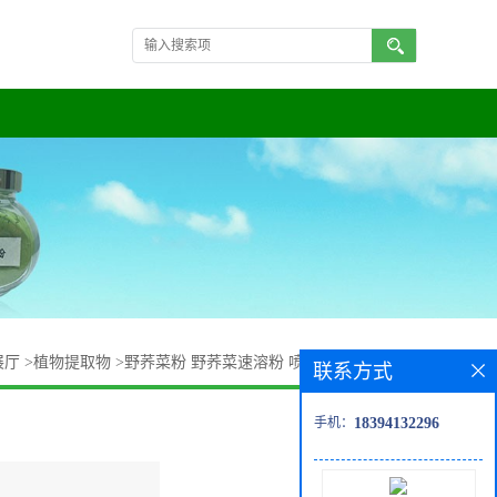
展厅
>
植物提取物
>
野荞菜粉 野荞菜速溶粉 喷雾干燥 规格齐全
联系方式
手机：
18394132296