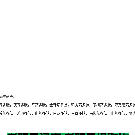
硫酸酯等。
苓多肽，茯苓多肽，平菇多肽，金针菇多肽，鸡腿菇多肽，茶树菇多肽，双孢蘑菇多
股蓝多肽，苦瓜多肽，山药多肽，白及多肽，甘草多肽，马齿苋多肽，山药多肽，银