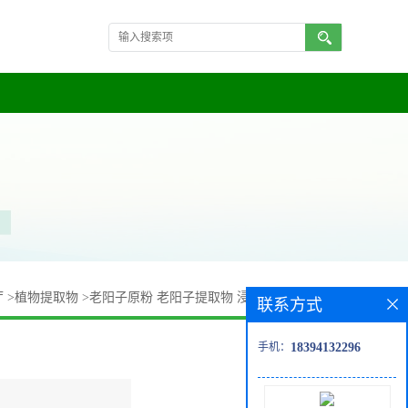
厅
>
植物提取物
>
老阳子原粉 老阳子提取物 浸膏粉 一公斤包邮
联系方式
手机：
18394132296