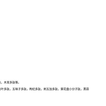
肽，木耳多肽等。
杏叶多肽，五味子多肽，枸杞多肽，刺五加多肽，葵花盘小分子肽，黑蒜