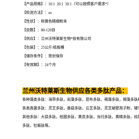
【产品规格】：10:1 20:1 50:1（可以按照客户需求*）
【检测方法】：uv
【性状】：棕黄色精细粉末
【目数】：80-120目
【供应】：兰州沃特莱斯生物*技有限公司
【包装】：25公斤/纸板桶
【储存条件】：密封保存
【有效期】：24个月
兰州沃特莱斯生物供应各类多肽产品：
各种藻类多肽：海带多肽，岩藻多肽，昆布多肽，褐藻多肽，褐藻多肽
各类真菌多肽：灵芝多肽，香菇多肽，云芝多肽，灵芝破壁孢子粉，猪
其他多肽：大蒜多肽，桂圆多肽，黄芪多肽，当归多肽，黄精多肽，绞
多肽，牡蛎肽等。