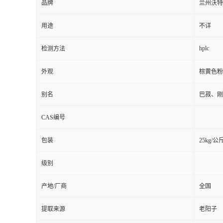
品牌
兰州沃特
用途
不详
hplc
检测方法
外观
棕黄色粉
别名
巴菽、刚
CAS编号
包装
25kg/公
级别
产地/厂商
全国
提取来源
老阳子