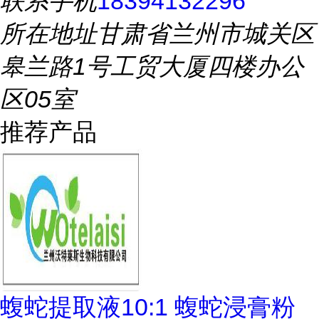
联系手机
18394132296
所在地址
甘肃省兰州市城关区
皋兰路1号工贸大厦四楼办公
区05室
推荐产品
蝮蛇提取液10:1 蝮蛇浸膏粉