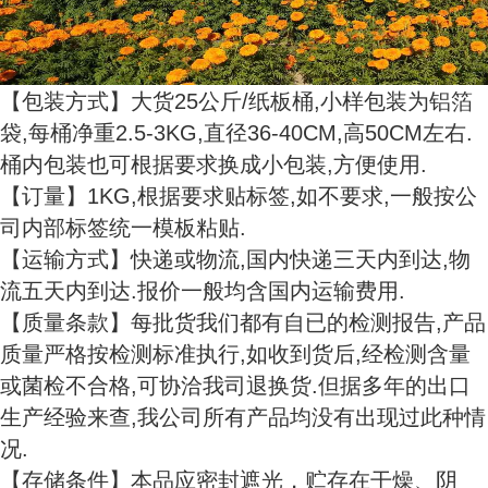
【包装方式】大货25公斤/纸板桶,小样包装为铝箔
袋,每桶净重2.5-3KG,直径36-40CM,高50CM左右.
桶内包装也可根据要求换成小包装,方便使用.
【订量】1KG,根据要求贴标签,如不要求,一般按公
司内部标签统一模板粘贴.
【运输方式】快递或物流,国内快递三天内到达,物
流五天内到达.报价一般均含国内运输费用.
【质量条款】每批货我们都有自已的检测报告,产品
质量严格按检测标准执行,如收到货后,经检测含量
或菌检不合格,可协洽我司退换货.但据多年的出口
生产经验来查,我公司所有产品均没有出现过此种情
况.
【存储条件】本品应密封遮光，贮存在干燥、阴