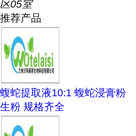
区05室
推荐产品
蝮蛇提取液10:1 蝮蛇浸膏粉
生粉 规格齐全