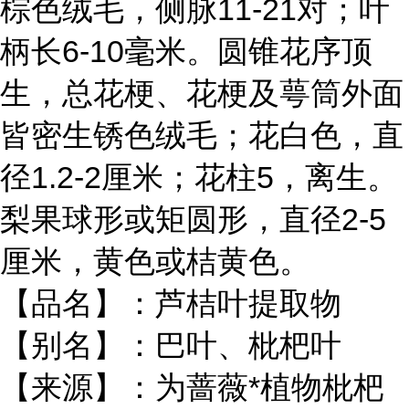
棕色绒毛，侧脉11-21对；叶
柄长6-10毫米。圆锥花序顶
生，总花梗、花梗及萼筒外面
皆密生锈色绒毛；花白色，直
径1.2-2厘米；花柱5，离生。
梨果球形或矩圆形，直径2-5
厘米，黄色或桔黄色。
【品名】：芦桔叶提取物
【别名】：巴叶、枇杷叶
【来源】：为蔷薇*植物枇杷