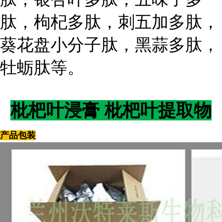
肽，枸杞多肽，刺五加多肽，
葵花盘小分子肽，黑蒜多肽，
牡蛎肽等。
枇杷叶浸膏 枇杷叶提取物
产品包装