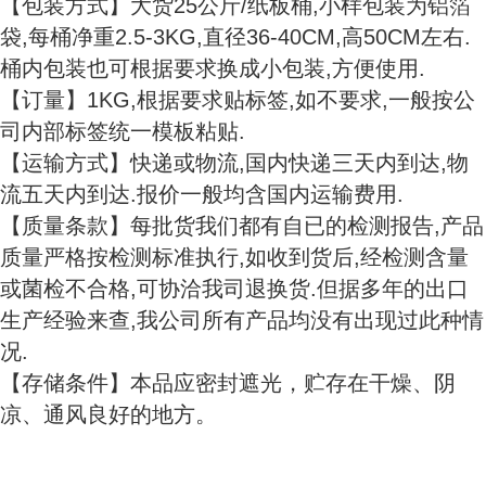
【包装方式】大货25公斤/纸板桶,小样包装为铝箔
袋,每桶净重2.5-3KG,直径36-40CM,高50CM左右.
桶内包装也可根据要求换成小包装,方便使用.
【订量】1KG,根据要求贴标签,如不要求,一般按公
司内部标签统一模板粘贴.
【运输方式】快递或物流,国内快递三天内到达,物
流五天内到达.报价一般均含国内运输费用.
【质量条款】每批货我们都有自已的检测报告,产品
质量严格按检测标准执行,如收到货后,经检测含量
或菌检不合格,可协洽我司退换货.但据多年的出口
生产经验来查,我公司所有产品均没有出现过此种情
况.
【存储条件】本品应密封遮光，贮存在干燥、阴
凉、通风良好的地方。