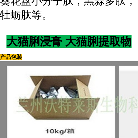
葵花盘小分子肽，黑蒜多肽，
牡蛎肽等。
大猫脷浸膏 大猫脷提取物
产品包装