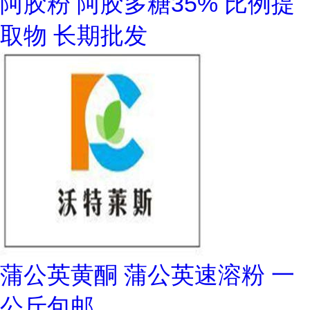
阿胶粉 阿胶多糖35% 比例提
取物 长期批发
蒲公英黄酮 蒲公英速溶粉 一
公斤包邮