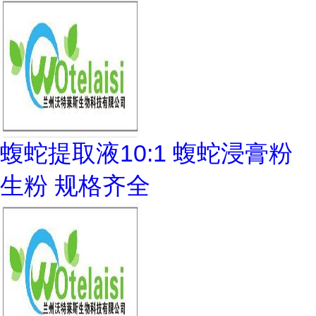
蝮蛇提取液10:1 蝮蛇浸膏粉
生粉 规格齐全