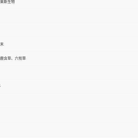
莱斯生物
末
鹿含草、六衔草
斤