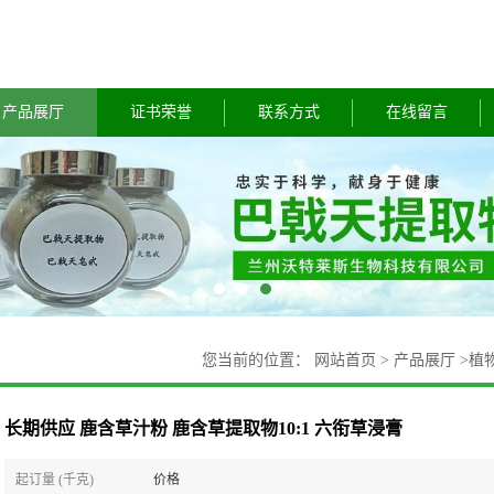
产品展厅
证书荣誉
联系方式
在线留言
您当前的位置：
网站首页
>
产品展厅
>
植
长期供应 鹿含草汁粉 鹿含草提取物10:1 六衔草浸膏
起订量 (千克)
价格