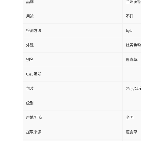
品牌
兰州沃特
用途
不详
hplc
检测方法
外观
棕黄色粉
别名
鹿寿草、
CAS编号
包装
25kg/公
级别
产地/厂商
全国
提取来源
鹿含草