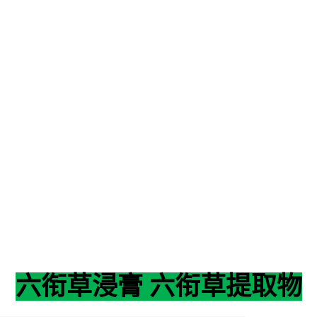
六衔草浸膏 六衔草提取物