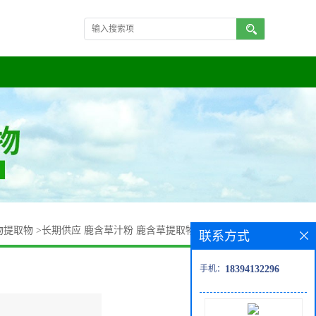
物提取物
>
长期供应 鹿含草汁粉 鹿含草提取物10:1 六衔草浸膏
联系方式
手机：
18394132296