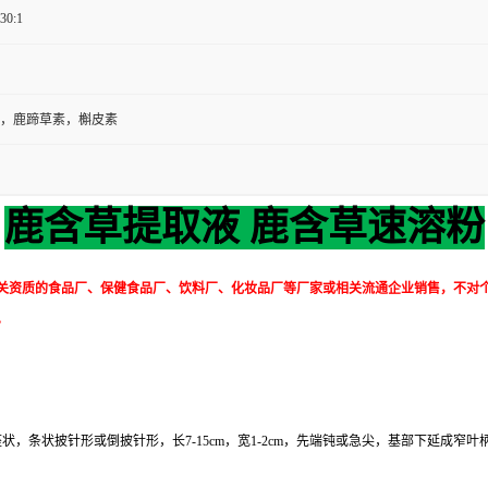
 30:1
，鹿蹄草素，槲皮素
鹿含草提取液 鹿含草速溶粉
关资质的食品厂、保健食品厂、饮料厂、化妆品厂等厂家或相关流通企业销售，不对
。
座状，条状披针形或倒披针形，长7-15cm，宽1-2cm，先端钝或急尖，基部下延成窄