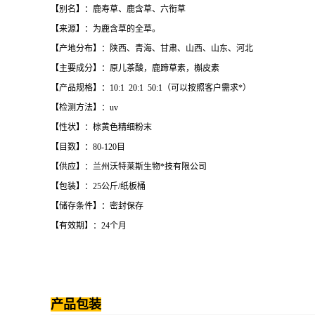
【别名】：鹿寿草、鹿含草、六衔草
【来源】：为鹿含草的全草。
【产地分布】：陕西、青海、甘肃、山西、山东、河北
【主要成分】：原儿茶酸，鹿蹄草素，槲皮素
【产品规格】：10:1 20:1 50:1（可以按照客户需求*）
【检测方法】：uv
【性状】：棕黄色精细粉末
【目数】：80-120目
【供应】：兰州沃特莱斯生物*技有限公司
【包装】：25公斤/纸板桶
【储存条件】：密封保存
【有效期】：24个月
产品包装