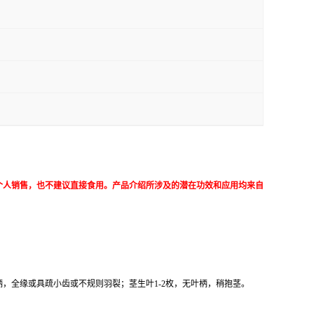
个人销售，也不建议直接食用。产品介绍所涉及的潜在功效和应用均来自
叶柄，全缘或具疏小齿或不规则羽裂；茎生叶1-2枚，无叶柄，稍抱茎。