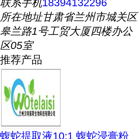
联系手机
18394132296
所在地址
甘肃省兰州市城关区
皋兰路1号工贸大厦四楼办公
区05室
推荐产品
蝮蛇提取液10:1 蝮蛇浸膏粉