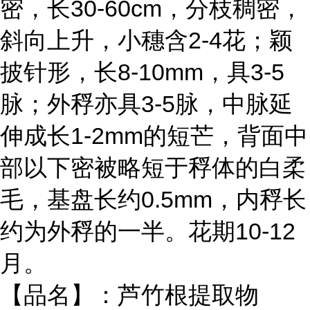
密，长30-60cm，分枝稠密，
斜向上升，小穗含2-4花；颖
披针形，长8-10mm，具3-5
脉；外稃亦具3-5脉，中脉延
伸成长1-2mm的短芒，背面中
部以下密被略短于稃体的白柔
毛，基盘长约0.5mm，内稃长
约为外稃的一半。花期10-12
月。
【品名】：芦竹根提取物