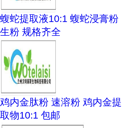
蝮蛇提取液10:1 蝮蛇浸膏粉
生粉 规格齐全
鸡内金肽粉 速溶粉 鸡内金提
取物10:1 包邮