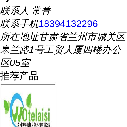
联系人
常菁
联系手机
18394132296
所在地址
甘肃省兰州市城关区
皋兰路1号工贸大厦四楼办公
区05室
推荐产品