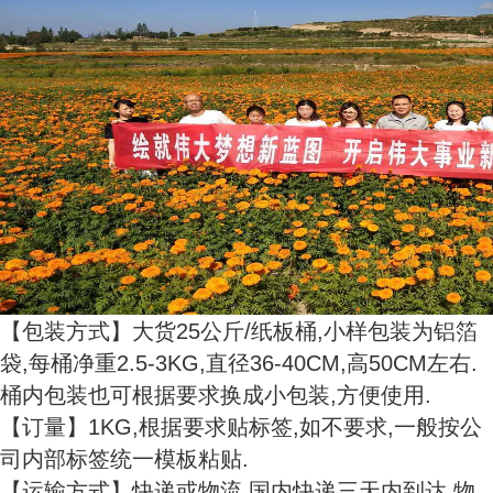
【包装方式】大货25公斤/纸板桶,小样包装为铝箔
袋,每桶净重2.5-3KG,直径36-40CM,高50CM左右.
桶内包装也可根据要求换成小包装,方便使用.
【订量】1KG,根据要求贴标签,如不要求,一般按公
司内部标签统一模板粘贴.
【运输方式】快递或物流,国内快递三天内到达,物