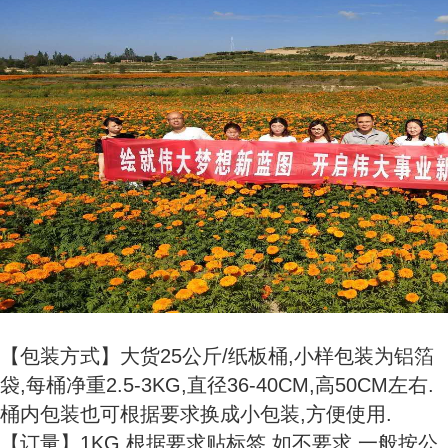
【包装方式】大货25公斤/纸板桶,小样包装为铝箔
袋,每桶净重2.5-3KG,直径36-40CM,高50CM左右.
桶内包装也可根据要求换成小包装,方便使用.
【订量】1KG,根据要求贴标签,如不要求,一般按公