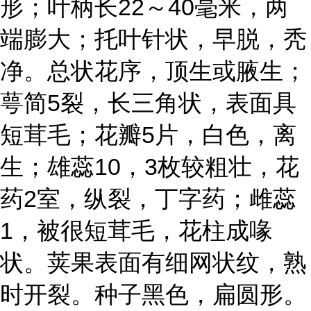
形；叶柄长22～40毫米，两
端膨大；托叶针状，早脱，秃
净。总状花序，顶生或腋生；
萼简5裂，长三角状，表面具
短茸毛；花瓣5片，白色，离
生；雄蕊10，3枚较粗壮，花
药2室，纵裂，丁字药；雌蕊
1，被很短茸毛，花柱成喙
状。荚果表面有细网状纹，熟
时开裂。种子黑色，扁圆形。