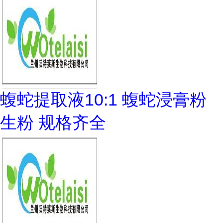
蝮蛇提取液10:1 蝮蛇浸膏粉
生粉 规格齐全