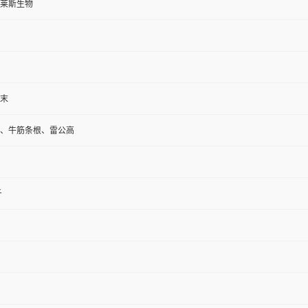
莱斯生物
末
、牛筋条根、雷公高
斤