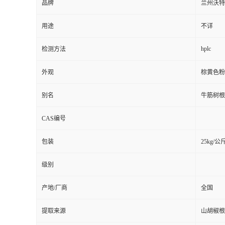
品牌
兰州沃特
用途
不详
hplc
检测方法
外观
棕黄色粉
别名
牛筋树根
CAS编号
包装
25kg/公
级别
产地/厂商
全国
提取来源
山胡椒根