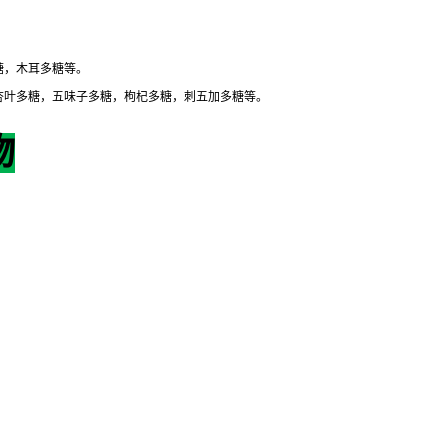
糖，木耳多糖等。
杏叶多糖，五味子多糖，枸杞多糖，刺五加多糖等。
物