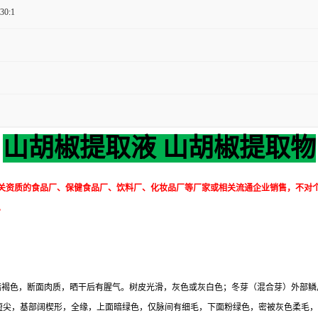
 30:1
山胡椒提取液 山胡椒提取物
关资质的食品厂、保健食品厂、饮料厂、化妆品厂等厂家或相关流通企业销售，不对
。
暗褐色，断面肉质，晒干后有腥气。树皮光滑，灰色或灰白色；冬芽（混合芽）外部鳞
先端短尖，基部阔楔形，全缘，上面暗绿色，仅脉间有细毛，下面粉绿色，密被灰色柔毛，