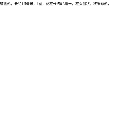
圆形，长约1.5毫米，1室；花柱长约0.3毫米，柱头盘状。核果球形，