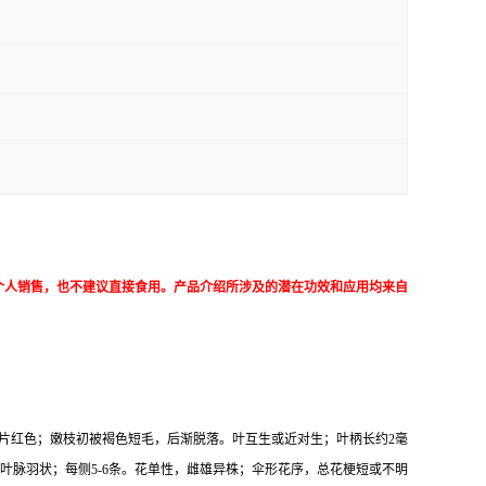
个人销售，也不建议直接食用。产品介绍所涉及的潜在功效和应用均来自
片红色；嫩枝初被褐色短毛，后渐脱落。叶互生或近对生；叶柄长约2毫
叶脉羽状；每侧5-6条。花单性，雌雄异株；伞形花序，总花梗短或不明