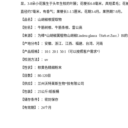
显，3-8朵小花簇生于头年生枝的叶腋；花梗长6-8毫米，具短柔毛；花
直径约7毫米，有香气；果梗长1-1.5厘米。花期3-4月。果熟期7-9月。
【品名】：山胡椒根提取物
【别名】：牛筋树根、牛筋条根、雷公高
【来源】：为樟*山胡椒属植物山胡椒Lindera glauca（Sieb.et Zucc.）Bl
【产地分布】：安徽、浙江、江西、福建、台湾、河南
【产品规格】：10:1 20:1 50:1（可以按照客户需求*）
【检测方法】：uv
【性状】：棕黄色精细粉末
【目数】：80-120目
【供应】：兰州沃特莱斯生物*技有限公司
【包装】：25公斤/纸板桶
【储存条件】：密封保存
【有效期】：24个月