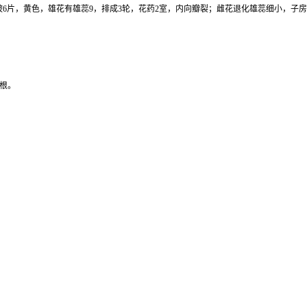
被6片，黄色，雄花有雄蕊9，排成3轮，花药2室，内向瓣裂；雌花退化雄蕊细小，子房椭
的根。