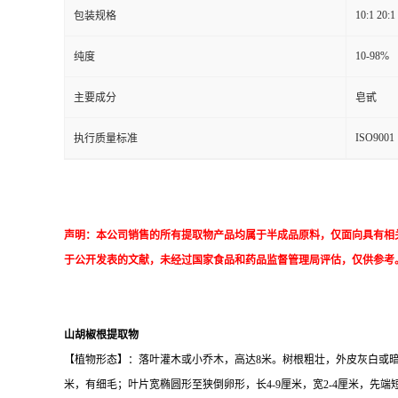
10:1 20:1
包装规格
10-98%
纯度
主要成分
皂甙
ISO9001
执行质量标准
声明：本公司销售的所有提取物产品均属于半成品原料，仅面向具有相
于公开发表的文献，未经过国家食品和药品监督管理局评估，仅供参考
山胡椒根提取物
【植物形态】：落叶灌木或小乔木，高达8米。树根粗壮，外皮灰白或
米，有细毛；叶片宽椭圆形至狭倒卵形，长4-9厘米，宽2-4厘米，