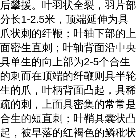
后攀援。叶羽状全裂，羽片部
分长1-2.5米，顶端延伸为具
爪状刺的纤鞭；叶轴下部的上
面密生直刺；叶轴背面沿中央
具单生的向上部为2-5个合生
的刺而在顶端的纤鞭则具半轮
生的爪，叶柄背面凸起，具稀
疏的刺，上面具密集的常常是
合生的短直刺；叶鞘具囊状凸
起，被早落的红褐色的鳞秕状