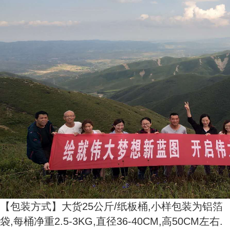
【包装方式】大货25公斤/纸板桶,小样包装为铝箔
袋,每桶净重2.5-3KG,直径36-40CM,高50CM左右.