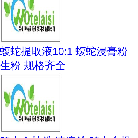
蝮蛇提取液10:1 蝮蛇浸膏粉
生粉 规格齐全