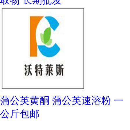
取物 长期批发
蒲公英黄酮 蒲公英速溶粉 一
公斤包邮