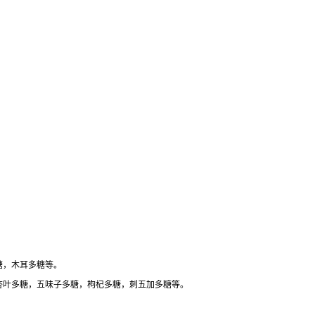
糖，木耳多糖等。
杏叶多糖，五味子多糖，枸杞多糖，刺五加多糖等。