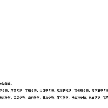
硫酸酯等。
苓多糖，茯苓多糖，平菇多糖，金针菇多糖，鸡腿菇多糖，茶树菇多糖，双孢蘑菇多
股蓝多糖，苦瓜多糖，山药多糖，白及多糖，甘草多糖，马齿苋多糖，鬼臼多糖，银