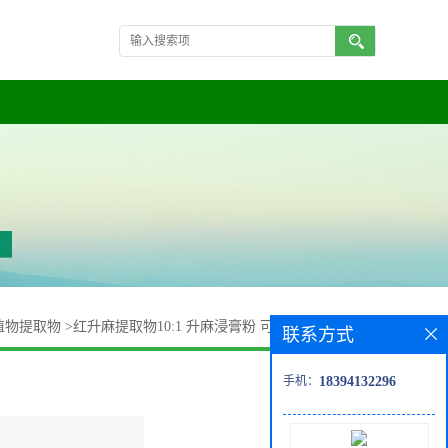
植物提取物
>
红升麻提取物10:1 升麻浸膏粉 可订做提取液 包邮
联系方式
手机：
18394132296