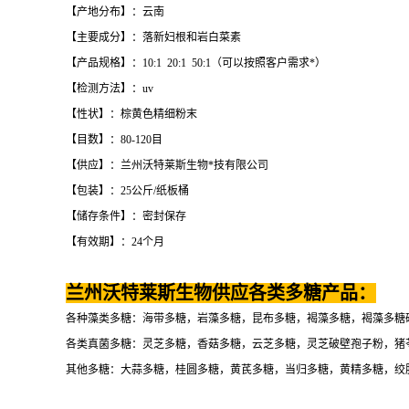
【产地分布】：云南
【主要成分】：落新妇根和岩白菜素
【产品规格】：10:1 20:1 50:1（可以按照客户需求*）
【检测方法】：uv
【性状】：棕黄色精细粉末
【目数】：80-120目
【供应】：兰州沃特莱斯生物*技有限公司
【包装】：25公斤/纸板桶
【储存条件】：密封保存
【有效期】：24个月
兰州沃特莱斯生物供应各类多糖产品：
各种藻类多糖：海带多糖，岩藻多糖，昆布多糖，褐藻多糖，褐藻多糖
各类真菌多糖：灵芝多糖，香菇多糖，云芝多糖，灵芝破壁孢子粉，猪
其他多糖：大蒜多糖，桂圆多糖，黄芪多糖，当归多糖，黄精多糖，绞