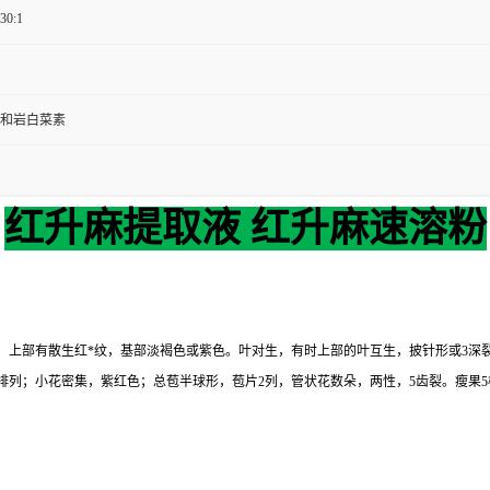
 30:1
和岩白菜素
红升麻提取液 红升麻速溶粉
，上部有散生红*纹，基部淡褐色或紫色。叶对生，有时上部的叶互生，披针形或3深裂以
排列；小花密集，紫红色；总苞半球形，苞片2列，管状花数朵，两性，5齿裂。瘦果