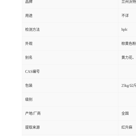
品牌
兰州沃特
用途
不详
hplc
检测方法
外观
棕黄色粉
别名
黄力花、
CAS编号
包装
25kg/公
级别
产地/厂商
全国
提取来源
红升麻