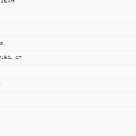
莱斯生物
末
接骨草、泽兰
斤