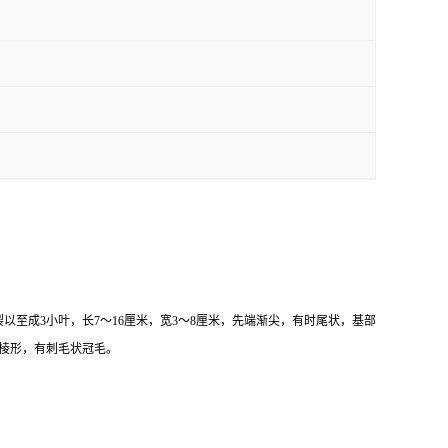
至成3小叶，长7～16厘米，宽3～8厘米，先端渐尖，有时尾状，基部
5棱形，有刺毛状冠毛。