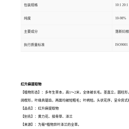
10:1 20:1
包装规格
10-98%
纯度
主要成分
落新妇根
ISO9001
执行质量标准
红升麻提取物
【植物形态】：多年生草本，高1～2米，全体被长毛。茎直立，圆柱形
阔楔形，叶缘具锯齿，两面均被短粗毛；叶柄短。头状花序，呈伞房式
【品名】：红升麻提取物
【别名】：黄力花、接骨草、泽兰
【来源】：为菊*植物异叶泽兰的全草。