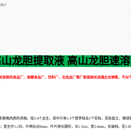
 30:1
高山龙胆提取液 高山龙胆速溶
关资质的食品厂、保健食品厂、饮料厂、化妆品厂等厂家或相关流通企业销售，不对
。
略肉质的须根。枝2-4个丛生，其中只有1-3个营养枝及1个花枝，花枝直立，黄绿色
；茎生叶1-2对，叶柄长达6mm；叶片狭长圆形，长1-3cm，宽3-6mm，先端钝。花1