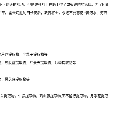
得不可磨灭的战功，但是许多战士在路上得了匈奴设防的瘟疫。为了阻止
 草。霍去病胜利回长安后，教育将士，永远不要忘记 “黄河水、河西
葫芦巴提取物，韭菜子提取物等
物，绞股蓝提取物，红景天提取物，沙棘提取物等
物，黑芝麻提取物等
泽兰提取物，牛膝提取物，鸡血藤提取物,王不留行提取物，月季花提取