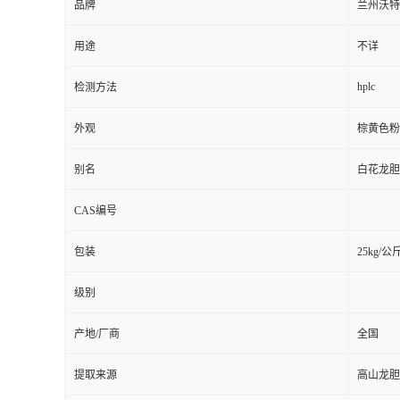
品牌
兰州沃特
用途
不详
hplc
检测方法
外观
棕黄色粉
别名
白花龙胆
CAS编号
包装
25kg/公
级别
产地/厂商
全国
提取来源
高山龙胆