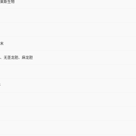
莱斯生物
末
、无茎龙胆、麻龙胆
斤