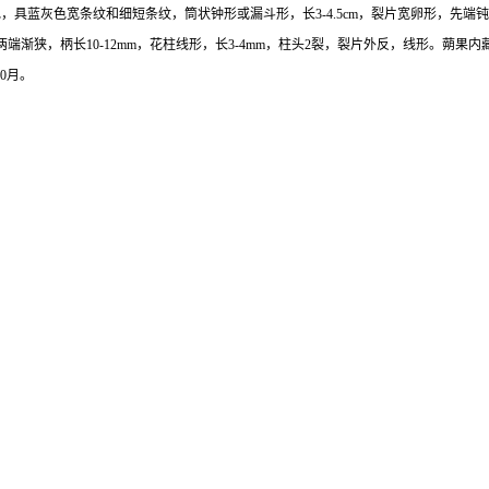
色，具蓝灰色宽条纹和细短条纹，筒状钟形或漏斗形，长3-4.5cm，裂片宽卵形，先
两端渐狭，柄长10-12mm，花柱线形，长3-4mm，柱头2裂，裂片外反，线形。蒴果内藏
0月。