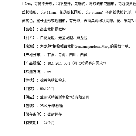
1.7cm，萼筒不开裂，稍不整齐，先端钝，弯缺截形或圆形；花冠淡黄
丝状钻形，长9-11mm，花药狭长圆形，长3-3.5mm；子房线状披针形，
黄褐色，宽长圆形或近圆形，有光泽，表面具海绵状网隙。花、果期7-1
【品名】：高山龙胆提取物
【别名】：白花龙胆、无茎龙胆、麻龙胆
【来源】：为龙胆*植物岷县龙胆Gentiana purdomiiMarq.的带根全草。
【产地分布】：甘肃、青海、四川、西藏
【产品规格】：10:1 20:1 50:1（可以按照客户需求*）
【检测方法】：uv
【性状】：棕黄色精细粉末
【目数】：80-120目
【供应】：兰州沃特莱斯生物*技有限公司
【包装】：25公斤/纸板桶
【储存条件】：密封保存
【有效期】：24个月