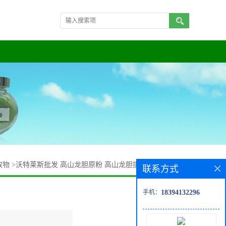
取物
>
沃特莱斯批发 高山龙胆原粉 高山龙胆提取物10:1 速溶粉
联系方式
手机：
18394132296