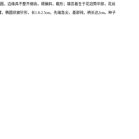
端钝圆，边缘具不整齐细齿，褶偏斜，截形；雄蕊着生于花冠筒中部，花丝
，椭圆状披针形，长1.8-2.5cm，先端急尖，基部钝，柄长达2cm。种子