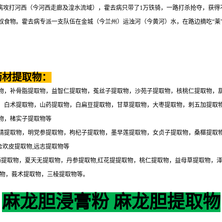
去病攻打河西（今河西走廊及湟水流域），霍去病只带了1万铁骑，一路打杀抢夺，获
食物。霍去病专派一支队伍在金城（今兰州）运浊河（今黄河）水，在路边摘吃“莱”
药材提取物：
物，补骨脂提取物，益智仁提取物，菟丝子提取物，沙苑子提取物，核桃仁提取物，
，白术提取物，山药提取物，白扁豆提取物，甘草提取物，大枣提取物，刺五加提取
物，楮实子提取物等
精提取物，明党参提取物，枸杞子提取物，墨早莲提取物，女贞子提取物，桑椹提取
合欢皮提取物,远志提取物等
药提取物，夏天无提取物，丹参提取物,红花提提取物，桃仁提取物，益母草提取物，
取物，莪术提取物，三棱提取物等。
麻龙胆浸膏粉 麻龙胆提取物