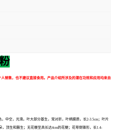
粉
个人销售，也不建议直接食用。产品介绍所涉及的潜在功效和应用均来自
，中空，光滑。叶大部分基生，常对折，叶柄膜质，长2-3.5cm；叶片
-8朵，顶生和腋生；无花梗至具长达4cm的花梗；花萼倒锥形，长1.4-