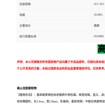
10:1 20:1
包装规格
10-98%
纯度
主要成分
黄酮
ISO9001
执行质量标准
声明：本公司销售的所有提取物产品均属于半成品原料，仅面向具有相
于公开发表的文献，未经过国家食品和药品监督管理局评估，仅供参考
高山龙胆提取物
【植物形态】：基部被黑褐色枯老膜质叶柄包围。根茎短缩，直立，具多数
线状椭圆形，长2-6cm，宽2-9mm，先端钝；基部渐狭；中脉在两面明显