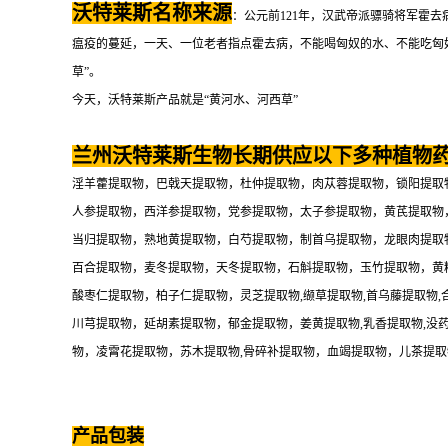
沃特莱斯名称来源
：公元前121年，汉武帝派骠骑将军霍
瘟疫的蔓延，一天、一位老者指点霍去病，不能喝匈奴的水、不能吃匈奴
草”。
今天，沃特莱斯产品就是“黄河水、河西草”
兰州沃特莱斯生物长期供应以下多种植物
淫羊藿提取物，巴戟天提取物，杜仲提取物，肉苁蓉提取物，锁阳提取
人参提取物，西洋参提取物，党参提取物，太子参提取物，黄芪提取物
当归提取物，熟地黄提取物，白芍提取物，制首乌提取物，龙眼肉提取
百合提取物，麦冬提取物，天冬提取物，石斛提取物，玉竹提取物，黄
酸枣仁提取物，柏子仁提取物，灵芝提取物,缬草提取物,首乌藤提取物,
川芎提取物，延胡素提取物，郁金提取物，姜黄提取物,乳香提取物,没
物，凌霄花提取物，苏木提取物,骨碎补提取物，血竭提取物，儿茶提
产品包装