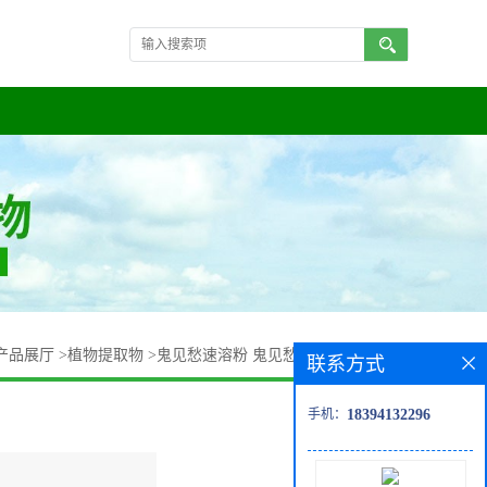
产品展厅
>
植物提取物
>
鬼见愁速溶粉 鬼见愁提取液 订做包邮
联系方式
手机：
18394132296