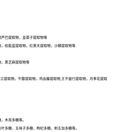
葫芦巴提取物，韭菜子提取物等
物，绞股蓝提取物，红景天提取物，沙棘提取物等
物，黑芝麻提取物等
泽兰提取物，牛膝提取物，鸡血藤提取物,王不留行提取物，月季花提取
糖，木耳多糖等。
杏叶多糖，五味子多糖，枸杞多糖，刺五加多糖等。