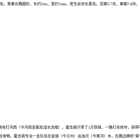
。荚果长椭圆形，长约3cm，宽约7mm，密生丝状长柔毛。花期5-7月，果期7-8月。
。
去病攻打河西（今河西走廊及湟水流域），霍去病只带了1万铁骑，一路打杀抢夺，获
食物。霍去病专派一支队伍在金城（今兰州）运浊河（今黄河）水，在路边摘吃“莱”