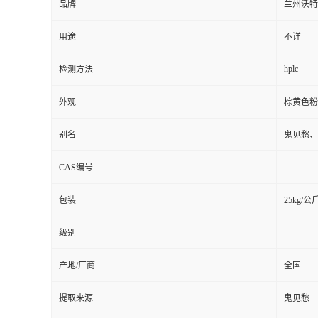
品牌
兰州沃特
用途
不详
hplc
检测方法
外观
棕黄色粉
别名
鬼见愁、
CAS编号
包装
25kg/公
级别
产地/厂商
全国
提取来源
鬼见愁