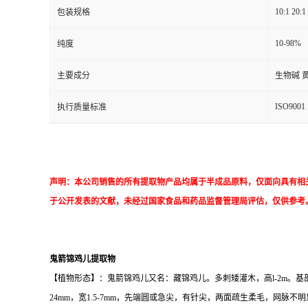
10:1 20:1
包装规格
10-98%
纯度
主要成分
生物碱 
ISO9001
执行质量标准
声明：本公司销售的所有提取物产品均属于半成品原料，仅面向具有相
于公开发表的文献，未经过国家食品和药品监督管理局评估，仅供参考
鬼箭锦鸡儿提取物
【植物形态】：鬼箭锦鸡儿又名：藏锦鸡儿。多刺矮灌木，高l-2m。基
24mm，宽1.5-7mm，先端圆或急尖，有针尖，两面疏生柔毛，网脉不