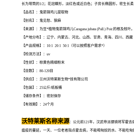
长为萼筒的1/2；花冠蝶形，淡红色或近白色；子房长椭圆形，密生长柔毛
【品名】：鬼箭锦鸡儿提取物
【别名】：鬼见愁、狼麻
【来源】：为豆*植物鬼箭锦鸡儿Caragana jubata (Pall.) Poir.的根及枝叶
【产地分布】：辽宁、内蒙古、河北、山西、甘肃、青海、四川、西藏
【产品规格】：10:1 20:1 50:1（可以按照客户需求*）
【检测方法】：uv
【性状】：棕黄色精细粉末
【目数】：80-120目
【供应】：兰州沃特莱斯生物*技有限公司
【包装】：25公斤/纸板桶
【储存条件】：密封保存
【有效期】：24个月
沃特莱斯名称来源
：公元前121年，汉武帝派骠骑将军霍
瘟疫的蔓延，一天、一位老者指点霍去病，不能喝匈奴的水、不能吃匈奴