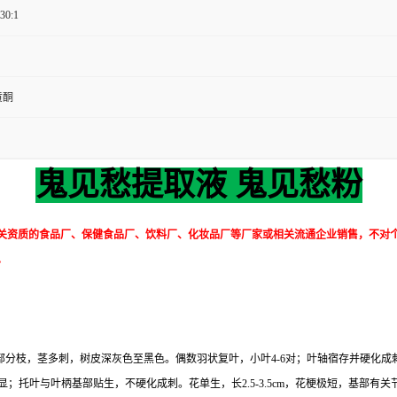
 30:1
黄酮
鬼见愁提取液 鬼见愁粉
关资质的食品厂、保健食品厂、饮料厂、化妆品厂等厂家或相关流通企业销售，不对
。
部分枝，茎多刺，树皮深灰色至黑色。偶数羽状复叶，小叶4-6对；叶轴宿存并硬化成刺
明显；托叶与叶柄基部贴生，不硬化成刺。花单生，长2.5-3.5cm，花梗极短，基部有关