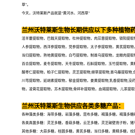
草”。
今天，沃特莱斯产品就是“黄河水、河西草”
兰州沃特莱斯生物长期供应以下多种植物
淫羊藿提取物，巴戟天提取物，杜仲提取物，肉苁蓉提取物，锁阳提取
人参提取物，西洋参提取物，党参提取物，太子参提取物，黄芪提取物
当归提取物，熟地黄提取物，白芍提取物，制首乌提取物，龙眼肉提取
百合提取物，麦冬提取物，天冬提取物，石斛提取物，玉竹提取物，黄
酸枣仁提取物，柏子仁提取物，灵芝提取物,缬草提取物,首乌藤提取物,
川芎提取物，延胡素提取物，郁金提取物，姜黄提取物,乳香提取物,没
物，凌霄花提取物，苏木提取物,骨碎补提取物，血竭提取物，儿茶提
兰州沃特莱斯生物供应各类多糖产品：
各种藻类多糖：海带多糖，岩藻多糖，昆布多糖，褐藻多糖，褐藻多糖
各类真菌多糖：灵芝多糖，香菇多糖，云芝多糖，灵芝破壁孢子粉，猪
其他多糖：大蒜多糖，桂圆多糖，黄芪多糖，当归多糖，黄精多糖，绞