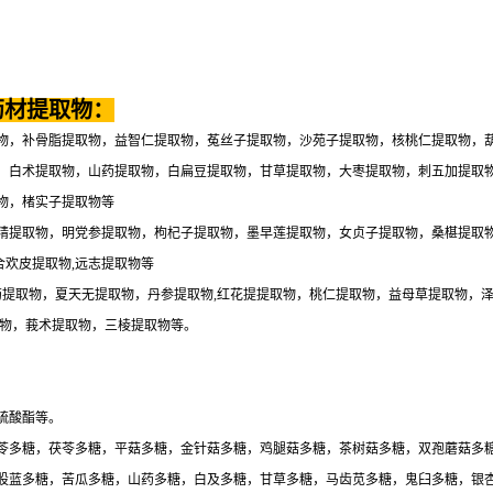
药材提取物：
物，补骨脂提取物，益智仁提取物，菟丝子提取物，沙苑子提取物，核桃仁提取物，
，白术提取物，山药提取物，白扁豆提取物，甘草提取物，大枣提取物，刺五加提取
物，楮实子提取物等
精提取物，明党参提取物，枸杞子提取物，墨早莲提取物，女贞子提取物，桑椹提取
合欢皮提取物,远志提取物等
药提取物，夏天无提取物，丹参提取物,红花提提取物，桃仁提取物，益母草提取物，
取物，莪术提取物，三棱提取物等。
硫酸酯等。
苓多糖，茯苓多糖，平菇多糖，金针菇多糖，鸡腿菇多糖，茶树菇多糖，双孢蘑菇多
股蓝多糖，苦瓜多糖，山药多糖，白及多糖，甘草多糖，马齿苋多糖，鬼臼多糖，银