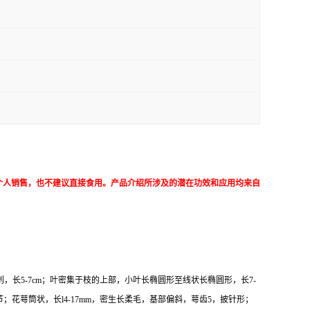
个人销售，也不建议直接食用。产品介绍所涉及的潜在功效和应用均来自
，长5-7cm；叶密集于枝的上部，小叶长椭圆形至线状长椭圆形，长7-
节；花萼筒状，长l4-17mm，密生长柔毛，基部偏斜，萼齿5，披针形；