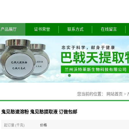
产品展厅
证书荣誉
联系方式
在线留言
您当前的位置：
网站首页
>
鬼见愁速溶粉 鬼见愁提取液 订做包邮
起订量 (千克)
价格