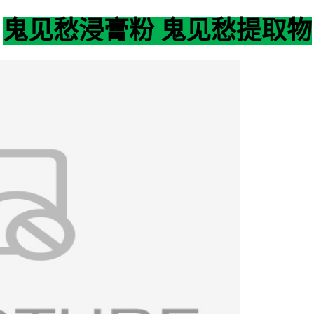
鬼见愁浸膏粉 鬼见愁提取物