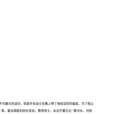
得不可磨灭的战功，但是许多战士在路上得了匈奴设防的瘟疫。为了阻止
 草。霍去病胜利回长安后，教育将士，永远不要忘记 “黄河水、河西