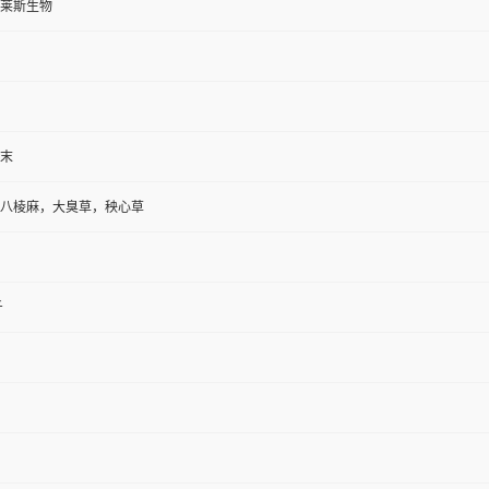
莱斯生物
末
八棱麻，大臭草，秧心草
斤