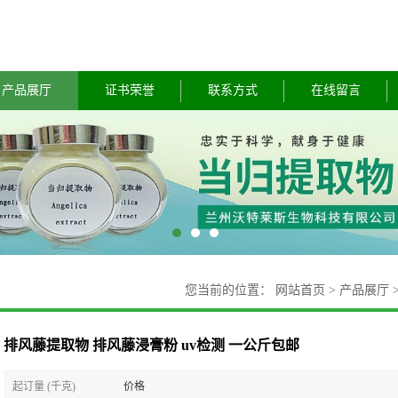
产品展厅
证书荣誉
联系方式
在线留言
您当前的位置：
网站首页
>
产品展厅
排风藤提取物 排风藤浸膏粉 uv检测 一公斤包邮
起订量 (千克)
价格