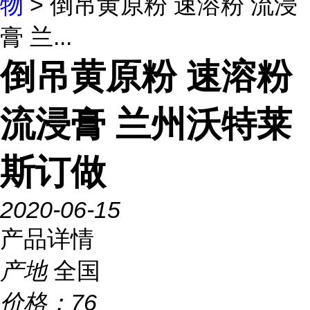
物
> 倒吊黄原粉 速溶粉 流浸
膏 兰...
倒吊黄原粉 速溶粉
流浸膏 兰州沃特莱
斯订做
2020-06-15
产品详情
产地
全国
价格：
76