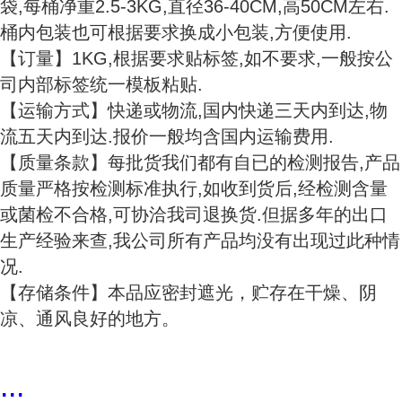
袋,每桶净重2.5-3KG,直径36-40CM,高50CM左右.
桶内包装也可根据要求换成小包装,方便使用.
【订量】1KG,根据要求贴标签,如不要求,一般按公
司内部标签统一模板粘贴.
【运输方式】快递或物流,国内快递三天内到达,物
流五天内到达.报价一般均含国内运输费用.
【质量条款】每批货我们都有自已的检测报告,产品
质量严格按检测标准执行,如收到货后,经检测含量
或菌检不合格,可协洽我司退换货.但据多年的出口
生产经验来查,我公司所有产品均没有出现过此种情
况.
【存储条件】本品应密封遮光，贮存在干燥、阴
凉、通风良好的地方。
...