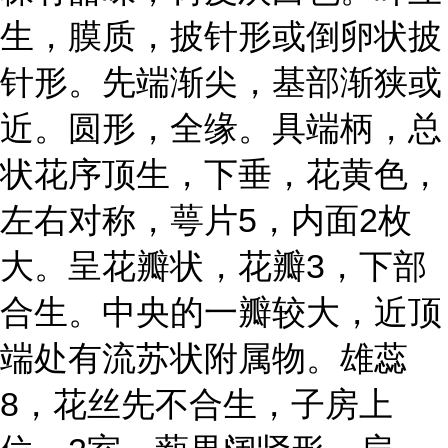
生，膜质，披针形或倒卵状披
针形。先端渐尖，基部渐狭或
近。圆形，全缘。具端柄，总
状花序顶生，下垂，花黄色，
左右对称，萼片5，内面2枚
大。呈花瓣状，花瓣3，下部
合生。中央的一瓣较大，近顶
端处有流苏状附属物。雄蕊
8，花丝先不合生，子房上