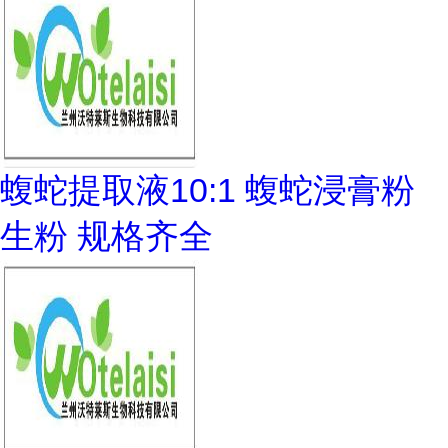
蝮蛇提取液10:1 蝮蛇浸膏粉
生粉 规格齐全