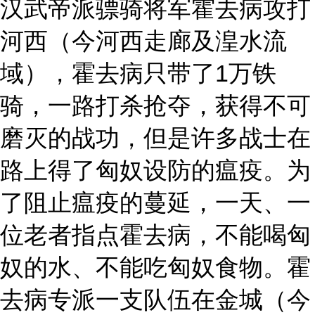
汉武帝派骠骑将军霍去病攻打
河西（今河西走廊及湟水流
域），霍去病只带了1万铁
骑，一路打杀抢夺，获得不可
磨灭的战功，但是许多战士在
路上得了匈奴设防的瘟疫。为
了阻止瘟疫的蔓延，一天、一
位老者指点霍去病，不能喝匈
奴的水、不能吃匈奴食物。霍
去病专派一支队伍在金城（今