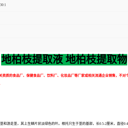
 30:1
地柏枝
提取液
地柏枝
提取物
关资质的食品厂、保健食品厂、饮料厂、化妆品厂等厂家或相关流通企业销售，不对
。
茎和游走茎，其上生鳞片状淡绿色的叶。根托只生于茎的基部，长0.5-2厘米，直径0.