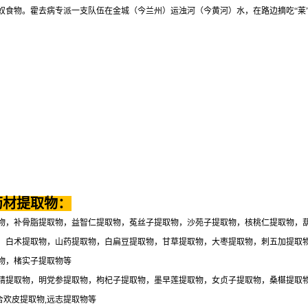
食物。霍去病专派一支队伍在金城（今兰州）运浊河（今黄河）水，在路边摘吃“莱”
药材提取物：
物，补骨脂提取物，益智仁提取物，菟丝子提取物，沙苑子提取物，核桃仁提取物，
，白术提取物，山药提取物，白扁豆提取物，甘草提取物，大枣提取物，刺五加提取
物，楮实子提取物等
精提取物，明党参提取物，枸杞子提取物，墨早莲提取物，女贞子提取物，桑椹提取
合欢皮提取物,远志提取物等