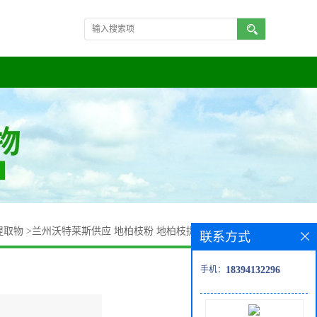
提取物
>
兰州沃特莱斯供应 地柏枝粉 地柏枝提取物10:1 浸膏粉
联系方式
手机：
18394132296