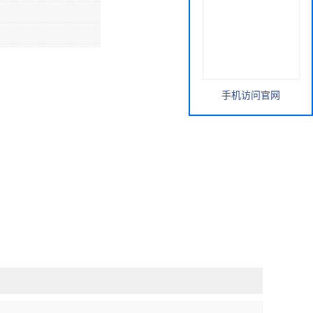
手机访问官网