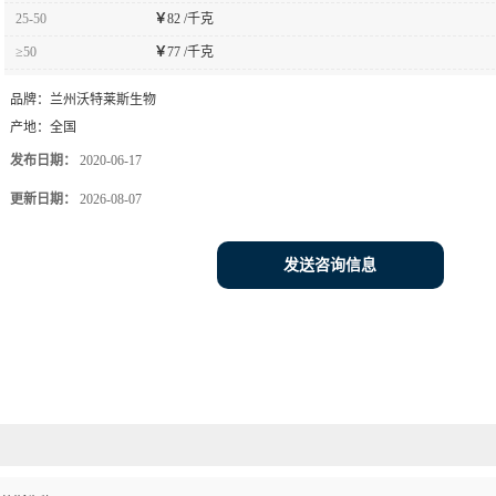
25-50
￥
82 /千克
≥50
￥
77 /千克
品牌：
兰州沃特莱斯生物
产地：
全国
发布日期：
2020-06-17
更新日期：
2026-08-07
发送咨询信息