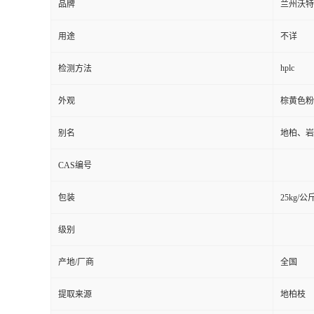
品牌
兰州沃特
用途
不详
hplc
检测方法
外观
棕黄色粉
别名
地柏、岩
CAS编号
包装
25kg/公
级别
产地/厂商
全国
提取来源
地柏枝