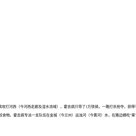
去病攻打河西（今河西走廊及湟水流域），霍去病只带了1万铁骑，一路打杀抢夺，获
食物。霍去病专派一支队伍在金城（今兰州）运浊河（今黄河）水，在路边摘吃“莱”