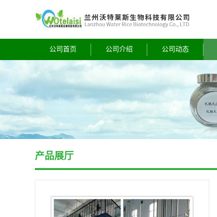
公司首页
公司介绍
公司动态
产品展厅