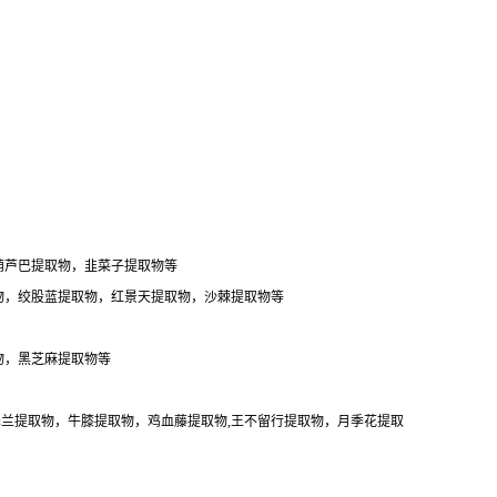
葫芦巴提取物，韭菜子提取物等
物，绞股蓝提取物，红景天提取物，沙棘提取物等
物，黑芝麻提取物等
泽兰提取物，牛膝提取物，鸡血藤提取物,王不留行提取物，月季花提取