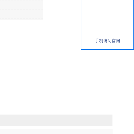
手机访问官网