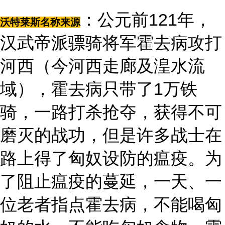
：公元前121年，
沃特莱斯名称来源
汉武帝派骠骑将军霍去病攻打
河西（今河西走廊及湟水流
域），霍去病只带了1万铁
骑，一路打杀抢夺，获得不可
磨灭的战功，但是许多战士在
路上得了匈奴设防的瘟疫。为
了阻止瘟疫的蔓延，一天、一
位老者指点霍去病，不能喝匈