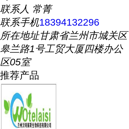
联系人
常菁
联系手机
18394132296
所在地址
甘肃省兰州市城关区
皋兰路1号工贸大厦四楼办公
区05室
推荐产品