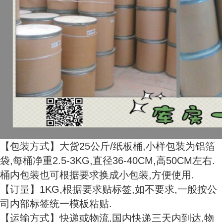
【包装方式】大货25公斤/纸板桶,小样包装为铝箔
袋,每桶净重2.5-3KG,直径36-40CM,高50CM左右.
桶内包装也可根据要求换成小包装,方便使用.
【订量】1KG,根据要求贴标签,如不要求,一般按公
司内部标签统一模板粘贴.
【运输方式】快递或物流,国内快递三天内到达,物