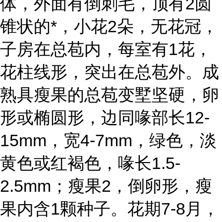
体，外面有倒刺毛，顶有2圆
锥状的*，小花2朵，无花冠，
子房在总苞内，每室有1花，
花柱线形，突出在总苞外。成
熟具瘦果的总苞变墅坚硬，卵
形或椭圆形，边同喙部长12-
15mm，宽4-7mm，绿色，淡
黄色或红褐色，喙长1.5-
2.5mm；瘦果2，倒卵形，瘦
果内含1颗种子。花期7-8月，