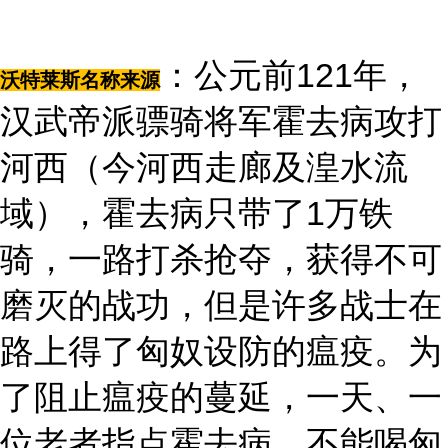
：公元前121年，
沃特莱斯名称来源
汉武帝派骠骑将军霍去病攻打
河西（今河西走廊及湟水流
域），霍去病只带了1万铁
骑，一路打杀抢夺，获得不可
磨灭的战功，但是许多战士在
路上得了匈奴设防的瘟疫。为
了阻止瘟疫的蔓延，一天、一
位老者指点霍去病，不能喝匈