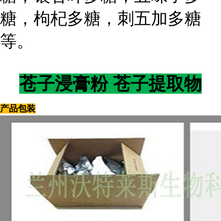
糖，枸杞多糖，刺五加多糖
等。
苍子
浸膏粉
苍子
提取物
产品包装