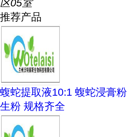
区05室
推荐产品
蝮蛇提取液10:1 蝮蛇浸膏粉
生粉 规格齐全