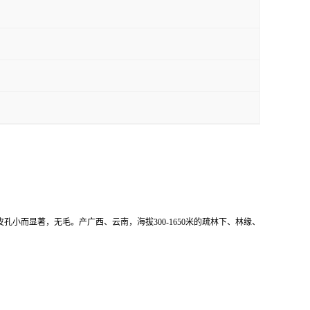
具条纹，皮孔小而显著，无毛。产广西、云南，海拔300-1650米的疏林下、林缘、