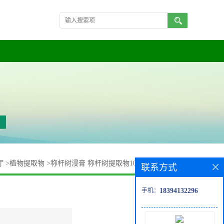
厅
>
植物提取物
>
称杆树浸膏 称杆树提取物10:1 uv检测 可发样
联系方式
手机：
18394132296