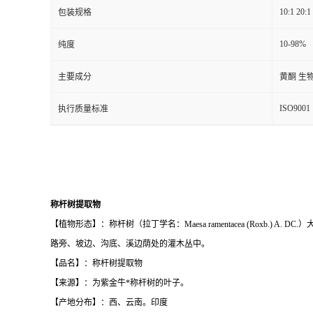
10:1 20:1
包装规格
10-98%
纯度
主要成分
黄酮 生
ISO9001
执行质量标准
称杆树提取物
【植物形态】：称杆树（拉丁学名：Maesa ramentacea (Roxb.
路旁、坡边、沟底、溪边荫处的灌木丛中。
【品名】：称杆树提取物
【来源】：为紫金牛*称杆树的叶子。
【产地分布】：西、云南。印度