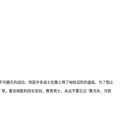
得不可磨灭的战功，但是许多战士在路上得了匈奴设防的瘟疫。为了阻止
 草。霍去病胜利回长安后，教育将士，永远不要忘记 “黄河水、河西