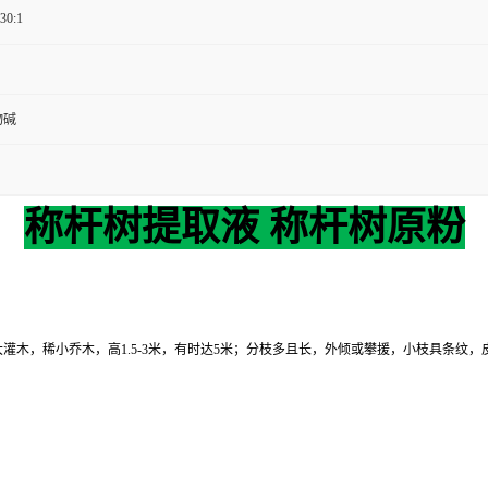
 30:1
物碱
称杆树提取液 称杆树原粉
) A. DC.）大灌木，稀小乔木，高1.5-3米，有时达5米；分枝多且长，外倾或攀援，小枝