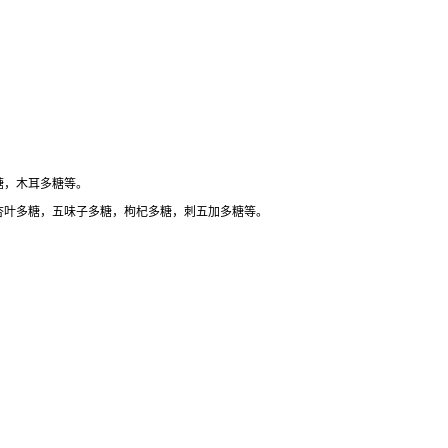
糖，木耳多糖等。
杏叶多糖，五味子多糖，枸杞多糖，刺五加多糖等。