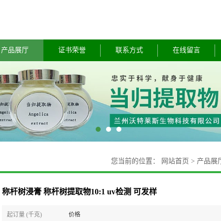
产品展厅
证书荣誉
联系方式
在线留言
您当前的位置：
网站首页
>
产品展
称杆树浸膏 称杆树提取物10:1 uv检测 可发样
起订量 (千克)
价格