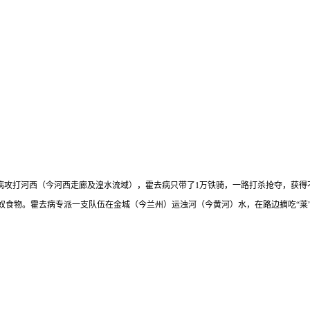
去病攻打河西（今河西走廊及湟水流域），霍去病只带了1万铁骑，一路打杀抢夺，获
食物。霍去病专派一支队伍在金城（今兰州）运浊河（今黄河）水，在路边摘吃“莱”