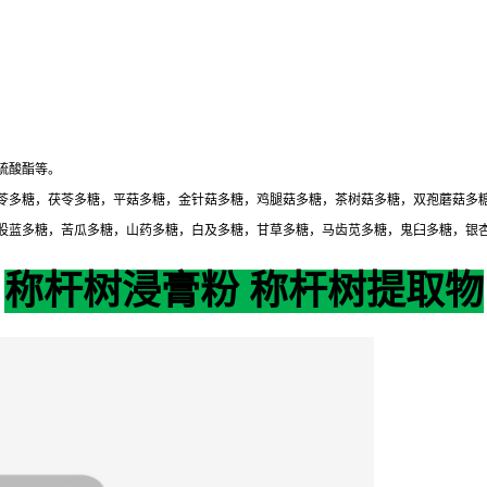
硫酸酯等。
苓多糖，茯苓多糖，平菇多糖，金针菇多糖，鸡腿菇多糖，茶树菇多糖，双孢蘑菇多
股蓝多糖，苦瓜多糖，山药多糖，白及多糖，甘草多糖，马齿苋多糖，鬼臼多糖，银
称杆树浸膏粉 称杆树提取物