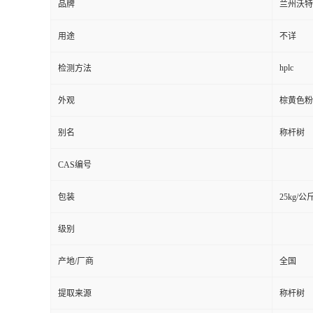
品牌
兰州沃特
用途
不详
hplc
检测方法
外观
棕黄色粉
别名
称杆树
CAS编号
包装
25kg/公
级别
产地/厂商
全国
提取来源
称杆树