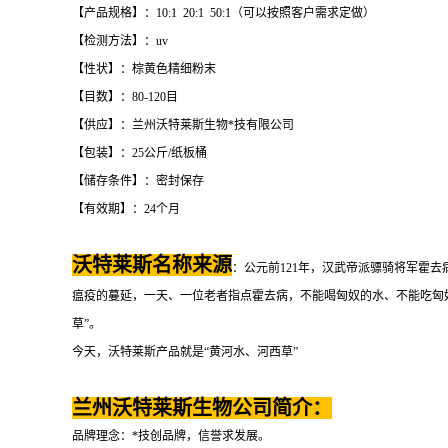
【产品规格】：10:1 20:1 50:1（可以按照客户需求定做）
【检测方法】：uv
【性状】：棕黄色精细粉末
【目数】：80-120目
【供应】：兰州沃特莱斯生物*技有限公司
【包装】：25公斤/纸板桶
【储存条件】：密封保存
【有效期】：24个月
沃特莱斯名称来源
：公元前121年，汉武帝派骠骑将军霍
瘟疫的蔓延，一天、一位老者指点霍去病，不能喝匈奴的水、不能吃匈奴
草”。
今天，沃特莱斯产品就是“黄河水、河西草”
兰州沃特莱斯生物公司简介：
品牌理念：*技创品牌，信誉求发展。