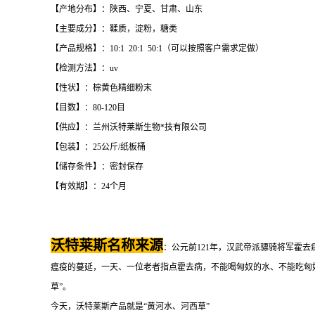
【产地分布】：陕西、宁夏、甘肃、山东
【主要成分】：鞣质，淀粉，糖类
【产品规格】：10:1 20:1 50:1（可以按照客户需求定做）
【检测方法】：uv
【性状】：棕黄色精细粉末
【目数】：80-120目
【供应】：兰州沃特莱斯生物*技有限公司
【包装】：25公斤/纸板桶
【储存条件】：密封保存
【有效期】：24个月
沃特莱斯名称来源
：公元前121年，汉武帝派骠骑将军霍
瘟疫的蔓延，一天、一位老者指点霍去病，不能喝匈奴的水、不能吃匈奴
草”。
今天，沃特莱斯产品就是“黄河水、河西草”