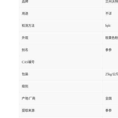
品牌
兰州沃特
用途
不详
hplc
检测方法
外观
棕黄色粉
别名
拳参
CAS编号
包装
25kg/公
级别
产地/厂商
全国
提取来源
拳参