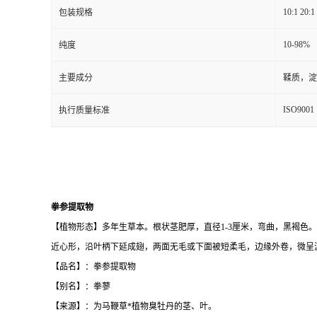
10:1 20:1
包装规格
10-98%
纯度
主要成分
鞣质，淀
ISO9001
执行质量标准
拳参提取物
【植物形态】多年生草本。根状茎肥厚，直径1-3厘米，弯曲，黑褐色。茎
近心形，沿叶柄下延成翅，两面无毛或下面被短柔毛，边缘外卷，微呈波
【品名】：拳参提取物
【别名】：拳蓼
【来源】：为马鞭草*植物臭牡丹的茎、叶。