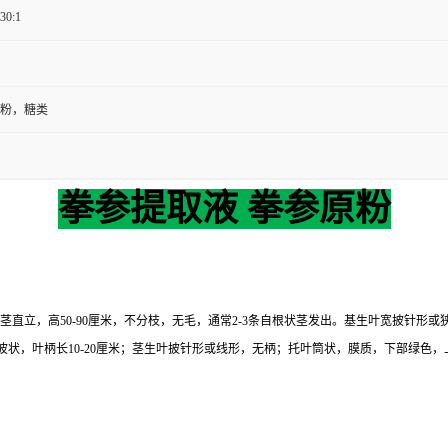
 30:1
粉，糖类
拳参提取液 拳参原粉
直立，高50-90厘米，不分枝，无毛，通常2-3条自根状茎发出。基生叶宽披针形或狭
状，叶柄长10-20厘米；茎生叶披针形或线形，无柄；托叶筒状，膜质，下部绿色