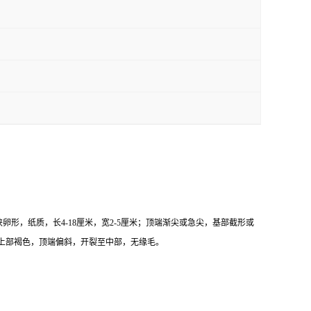
卵形，纸质，长4-18厘米，宽2-5厘米；顶端渐尖或急尖，基部截形或
，上部褐色，顶端偏斜，开裂至中部，无缘毛。