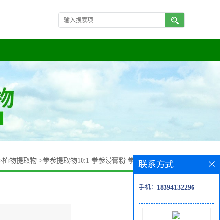
>
植物提取物
>
拳参提取物10:1 拳参浸膏粉 拳参多肽 量大从优
联系方式
手机：
18394132296