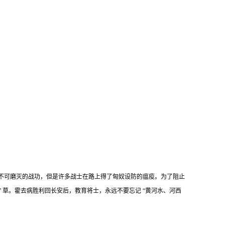
得不可磨灭的战功，但是许多战士在路上得了匈奴设防的瘟疫。为了阻止
 草。霍去病胜利回长安后，教育将士，永远不要忘记 “黄河水、河西