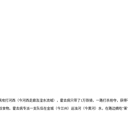
去病攻打河西（今河西走廊及湟水流域），霍去病只带了1万铁骑，一路打杀抢夺，获
食物。霍去病专派一支队伍在金城（今兰州）运浊河（今黄河）水，在路边摘吃“莱”