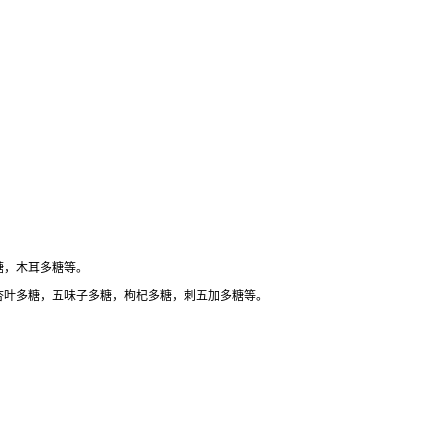
糖，木耳多糖等。
杏叶多糖，五味子多糖，枸杞多糖，刺五加多糖等。