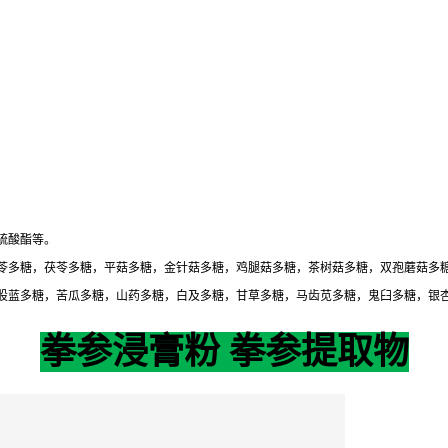
硫酸酯等。
苓多糖，茯苓多糖，平菇多糖，金针菇多糖，鸡腿菇多糖，茶树菇多糖，双孢蘑菇多
股蓝多糖，苦瓜多糖，山药多糖，白及多糖，甘草多糖，马齿苋多糖，鬼臼多糖，银
拳参浸膏粉 拳参提取物