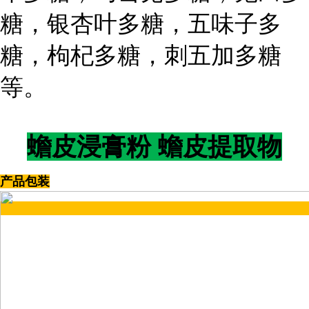
糖，银杏叶多糖，五味子多
糖，枸杞多糖，刺五加多糖
等。
蟾皮浸膏粉 蟾皮提取物
产品包装