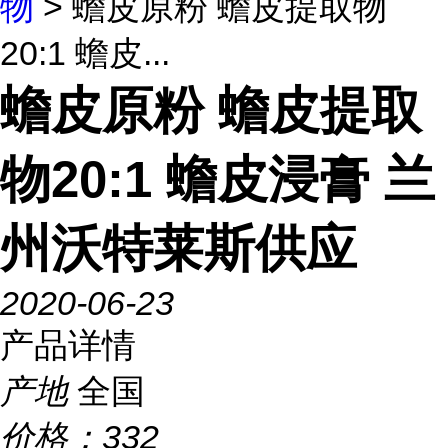
物
> 蟾皮原粉 蟾皮提取物
20:1 蟾皮...
蟾皮原粉 蟾皮提取
物20:1 蟾皮浸膏 兰
州沃特莱斯供应
2020-06-23
产品详情
产地
全国
价格：
332