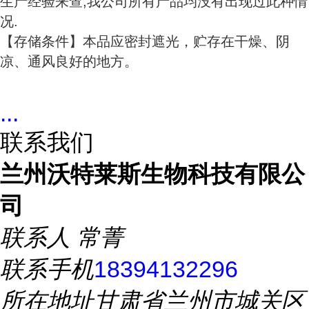
生产经验来查,我公司所有产品均没有出现过此种情
况.
【存储条件】本品应密封遮光，贮存在干燥、阴
凉、通风良好的地方。
...
联系我们
兰州沃特莱斯生物科技有限公
司
联系人
常菁
联系手机
18394132296
所在地址
甘肃省兰州市城关区