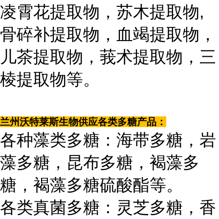
凌霄花提取物，苏木提取物,
骨碎补提取物，血竭提取物，
儿茶提取物，莪术提取物，三
棱提取物等。
兰州沃特莱斯生物供应各类多糖产品：
各种藻类多糖：海带多糖，岩
藻多糖，昆布多糖，褐藻多
糖，褐藻多糖硫酸酯等。
各类真菌多糖：灵芝多糖，香