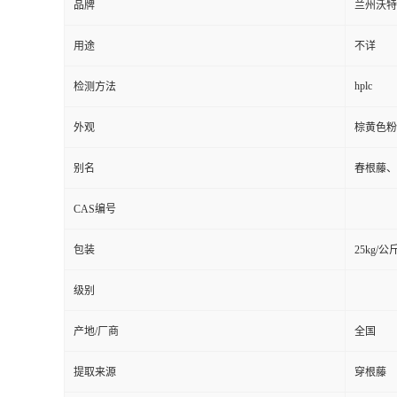
品牌
兰州沃特
用途
不详
hplc
检测方法
外观
棕黄色粉
别名
春根藤、
CAS编号
包装
25kg/公
级别
产地/厂商
全国
提取来源
穿根藤