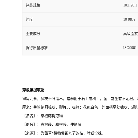
10:1 20:1
包装规格
10-98%
纯度
主要成分
高级脂族
ISO9001
执行质量标准
穿根藤提取物
匍匐九节，多枝平卧灌木，常攀附于石上或树上，茎上常生有不定根。叶小
厘米；萼管倒圆锥状，裂片5，极短；花冠白色，外面稍呈秕糠状，5裂
【品名】：穿根藤提取物
【别名】：春根藤、崧根藤、伸筋藤
【来源】：为茜草*植物匍匐九节的枝、叶或全株。