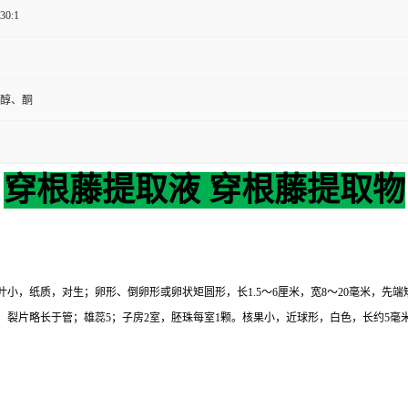
 30:1
醇、酮
穿根藤提取液 穿根藤提取物
，纸质，对生；卵形、倒卵形或卵状矩圆形，长1.5～6厘米，宽8～20毫米，先端短尖
，裂片略长于管；雄蕊5；子房2室，胚珠每室1颗。核果小，近球形，白色，长约5毫