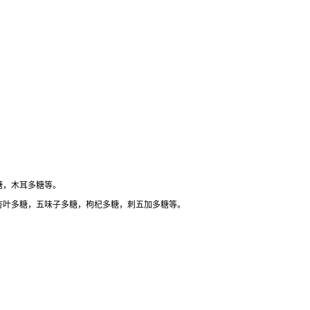
糖，木耳多糖等。
杏叶多糖，五味子多糖，枸杞多糖，刺五加多糖等。