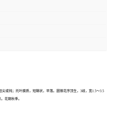
或钝；托叶膜质，短鞘状，早落。圆锥花序顶生，3歧，宽1.5～3.5
米。花期秋季。