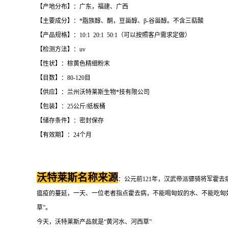
【产地分布】：广东，福建、广西
【主要成分】：*脂族醇、酮，豆甾醇、β-谷甾醇。不含三萜酸
【产品规格】：10:1 20:1 50:1（可以按照客户需求定做）
【检测方法】：uv
【性状】：棕黄色精细粉末
【目数】：80-120目
【供应】：兰州沃特莱斯生物*技有限公司
【包装】：25公斤/纸板桶
【储存条件】：密封保存
【有效期】：24个月
沃特莱斯名称来源
：公元前121年，汉武帝派骠骑将军霍
瘟疫的蔓延，一天、一位老者指点霍去病，不能喝匈奴的水、不能吃匈奴
草”。
今天，沃特莱斯产品就是“黄河水、河西草”