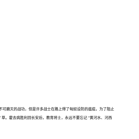
得不可磨灭的战功，但是许多战士在路上得了匈奴设防的瘟疫。为了阻止
 草。霍去病胜利回长安后，教育将士，永远不要忘记 “黄河水、河西