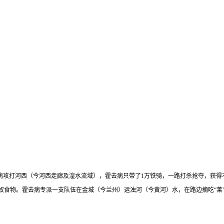
去病攻打河西（今河西走廊及湟水流域），霍去病只带了1万铁骑，一路打杀抢夺，获
食物。霍去病专派一支队伍在金城（今兰州）运浊河（今黄河）水，在路边摘吃“莱”