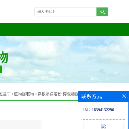
品展厅
>
植物提取物
>
穿根藤速溶粉 穿根藤提取物粉 现货批发
联系方式
手机：
18394132296