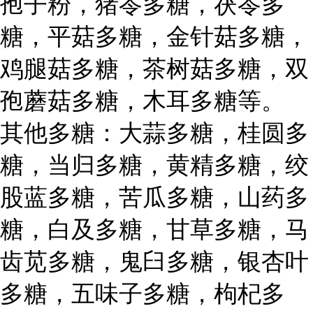
孢子粉，猪苓多糖，茯苓多
糖，平菇多糖，金针菇多糖，
鸡腿菇多糖，茶树菇多糖，双
孢蘑菇多糖，木耳多糖等。
其他多糖：大蒜多糖，桂圆多
糖，当归多糖，黄精多糖，绞
股蓝多糖，苦瓜多糖，山药多
糖，白及多糖，甘草多糖，马
齿苋多糖，鬼臼多糖，银杏叶
多糖，五味子多糖，枸杞多