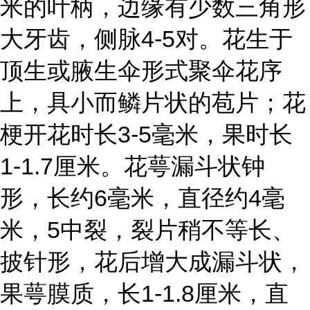
米的叶柄，边缘有少数三角形
大牙齿，侧脉4-5对。花生于
顶生或腋生伞形式聚伞花序
上，具小而鳞片状的苞片；花
梗开花时长3-5毫米，果时长
1-1.7厘米。花萼漏斗状钟
形，长约6毫米，直径约4毫
米，5中裂，裂片稍不等长、
披针形，花后增大成漏斗状，
果萼膜质，长1-1.8厘米，直