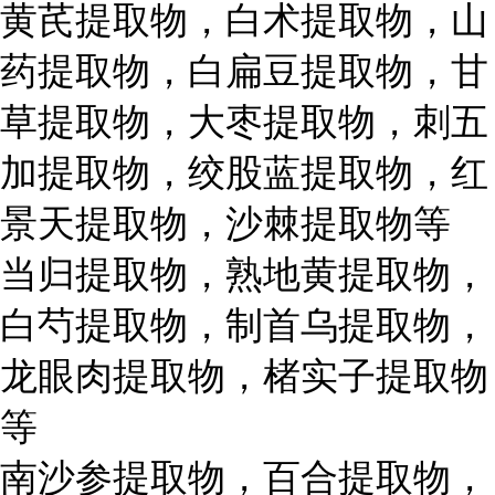
黄芪提取物，白术提取物，山
药提取物，白扁豆提取物，甘
草提取物，大枣提取物，刺五
加提取物，绞股蓝提取物，红
景天提取物，沙棘提取物等
当归提取物，熟地黄提取物，
白芍提取物，制首乌提取物，
龙眼肉提取物，楮实子提取物
等
南沙参提取物，百合提取物，