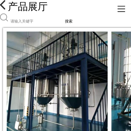
产品展厅
搜索