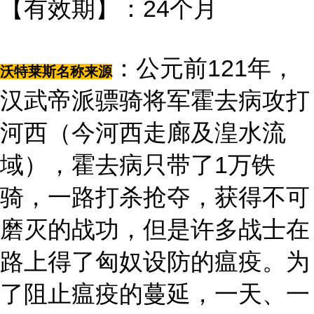
【有效期】：24个月
：公元前121年，
沃特莱斯名称来源
汉武帝派骠骑将军霍去病攻打
河西（今河西走廊及湟水流
域），霍去病只带了1万铁
骑，一路打杀抢夺，获得不可
磨灭的战功，但是许多战士在
路上得了匈奴设防的瘟疫。为
了阻止瘟疫的蔓延，一天、一