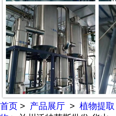
首页
>
产品展厅
>
植物提取