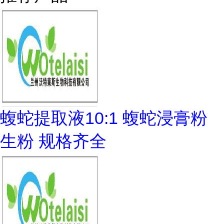
蝮蛇提取液10:1 蝮蛇浸膏粉
生粉 规格齐全