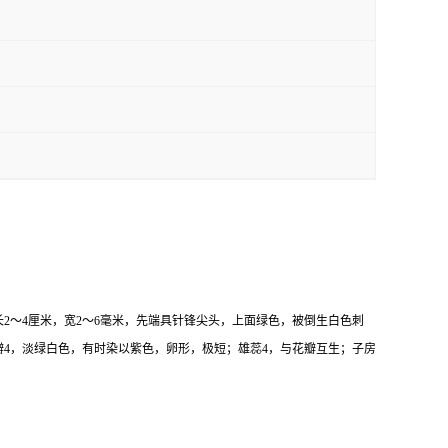
2～4厘米，宽2～6毫米，先端具针锋尖头，上面绿色，被倒生白色刺
4，淡绿白色，有时染以紫色，卵形，极短；雄蕊4，与花瓣互生；子房