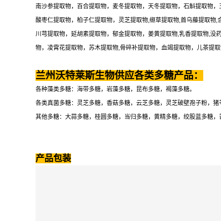
南沙参提取物，百合提取物，麦冬提取物，天冬提取物，石斛提取物，
酸枣仁提取物，柏子仁提取物，灵芝提取物,缬草提取物,首乌藤提取物,
川芎提取物，延胡素提取物，郁金提取物，姜黄提取物,乳香提取物,没
物，凌霄花提取物，苏木提取物,骨碎补提取物，血竭提取物，儿茶提
兰州沃特莱斯生物供应各类多糖产品：
各种藻类多糖：海带多糖，岩藻多糖，昆布多糖，褐藻多糖。
各类真菌多糖：灵芝多糖，香菇多糖，云芝多糖，灵芝破壁孢子粉，猪
其他多糖：大蒜多糖，桂圆多糖，当归多糖，黄精多糖，绞股蓝多糖，
产品包装