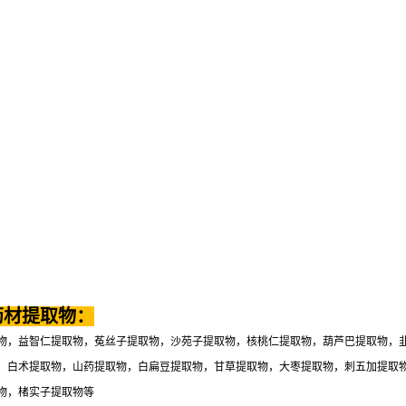
药材提取物：
物，益智仁提取物，菟丝子提取物，沙苑子提取物，核桃仁提取物，葫芦巴提取物，
，白术提取物，山药提取物，白扁豆提取物，甘草提取物，大枣提取物，刺五加提取
物，楮实子提取物等