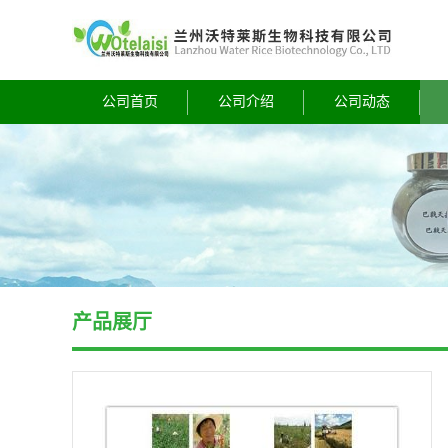
公司首页
公司介绍
公司动态
产品展厅