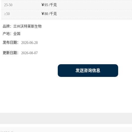
25-50
￥
95 /千克
≥50
￥
80 /千克
品牌：
兰州沃特莱斯生物
产地：
全国
发布日期：
2020-06-28
更新日期：
2026-08-07
发送咨询信息